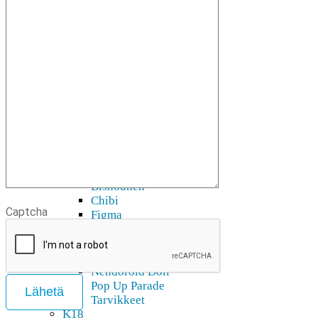
Blu-Ray, DVD, Kirjat
Audio
Blu-ray & DVD
Manga
Taidekirjat & novellit
Digitaaliset tuotteet
3D-mallit
Pepakura
Doujin
Figuurit
Action figuurit
Akryylihahmot
Bishoujo
Bishounen
Chibi
Captcha
Figma
Game Prize
Look up
Nendoroid
Nendoroid Doll
Pop Up Parade
Lähetä
Tarvikkeet
K18