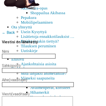
AMV
Akihabara-opas
Shoppailua Akibassa
Pepakura
Mobiilipelaaminen
Ota yhteyttä
Usein Kysyttyä
← Back
Lisätietoja ennakkotilauksist …
Etsitkö jotakin tiettyä?
Viestisi on lähetetty
Tilauksen peruminen
Uutiskirje
Nimi
Etusivu
Ajankohtaisia asioita
Sähköposti
Verkkokauppa
Mitä lahjaksi animefanille?
Viimeksi saapuneita
Aihe
(vaaditaan)
Asusteet
Avaimenperät, koristeet
Hihamerkit
Viesti
(vaaditaan)
Kangaskassit, laukut
Pinssit