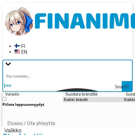
Siirry
Siirry
navigointiin
sisältöön
FI
EN
Search
Varasto
Suodata brändillä
Suod
Piilota loppuunmyydyt
Etusivu
/
Ota yhteyttä
Valikko