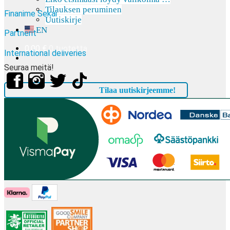
Tilauksen peruminen
Finanime Sekai
Uutiskirje
EN
Partnerit
0,00
€
0 tuotetta
International deliveries
Seuraa meitä!
Tilaa uutiskirjeemme!