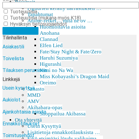
Resurssit
Figuurien keräily harrastuksen …
Tuoteuutisia
Tapahtumat
Tuoteuutisia (mukana myös K18)
Anime-retket… mitä ne ov …
Hyväksyn tietosuojaehdot
Huomioitavia asioita
Anohana
Tilinhallinta
Clannad
Elfen Lied
Asiakastili
Fate/Stay Night & Fate/Zero
Haruhi Suzumiya
Toivelista
Higurashi
Tilauksen peruminen
Kimi no Na Wa
Miss Kobayashi’s Dragon Maid
Linkkejä
Oreimo
Usein kysyttyä
Sanasto
MMD
Aukiolot
AMV
Akihabara-opas
Ajankohtaisia asioita
Shoppailua Akibassa
Ota yhteyttä
Ennakkotilaukset
Usein Kysyttyä
Lisätietoja ennakkotilauksista …
Toimitusehdot
Eikö etsimääsi löydy valikoima …