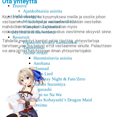
Ota yhteyttä
Etusivu
Ajankohtaisia asioita
Verkkokauppa
Kirjoita alle viestisi tai kysymyksesi meille ja osoite johon
Mitä lahjaksi animefanille?
vastaamme – luemme ja vastaamme kaikkiin viesteihin
mahdollisimman pian! Tarkkailethan myös
Viimeksi saapuneita
roskapostikansiotasi, koska joskus viestimme eksyvät sinne.
Myymälä & Showroom
Resurssit
Tähdellä merkityt kentät pitää täyttää, yhteystietoja
Figuurien keräily harrastukse …
tarvitaan vain jos haluat että vastaamme sinulle. Palautteen
Tapahtumat
voi aina jättää halutessaan ilman yhteystietojakin.
Anime-retket
Huomioitavia asioita
Anohana
Clannad
Elfen Lied
Fate/Stay Night & Fate/Zero
Haruhi Suzumiya
Higurashi
Kimi no Na Wa
Miss Kobayashi’s Dragon Maid
Oreimo
Sanasto
MMD