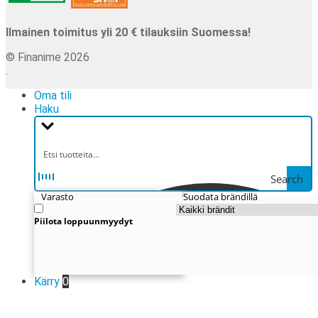
Ilmainen toimitus yli 20 € tilauksiin Suomessa!
© Finanime 2026
.
Oma tili
Haku
Search
Varasto
Suodata brändillä
Piilota loppuunmyydyt
Kärry
0