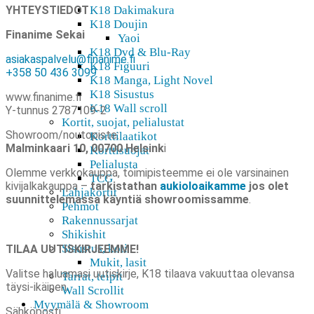
YHTEYSTIEDOT
K18 Dakimakura
K18 Doujin
Finanime Sekai
Yaoi
K18 Dvd & Blu-Ray
asiakaspalvelu@finanime.fi
K18 Figuuri
+358 50 436 3099
K18 Manga, Light Novel
K18 Sisustus
www.finanime.fi
K18 Wall scroll
Y-tunnus 2787109-2
Kortit, suojat, pelialustat
Showroom/noutopiste:
Korttilaatikot
Malminkaari 10, 00700 Helsink
i
Korttisuojat
Pelialusta
Olemme verkkokauppa, toimipisteemme ei ole varsinainen
TCG
kivijalkakauppa –
tarkistathan
aukioloaikamme
jos olet
Lahjakortit
suunnittelemassa käyntiä showroomissamme
.
Pehmot
Rakennussarjat
Shikishit
Sisustus, koti
TILAA
UUTISKIRJEEMME!
Mukit, lasit
Valitse haluamasi uutiskirje, K18 tilaava vakuuttaa olevansa
Tarrat, teipit
täysi-ikäinen.
Wall Scrollit
Myymälä & Showroom
Sähköposti