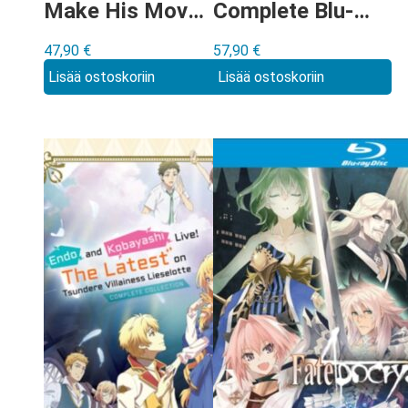
Make His Move?
Complete Blu-
Blu-ray
ray Steelbook
47,90
€
57,90
€
Edition
Lisää ostoskoriin
Lisää ostoskoriin