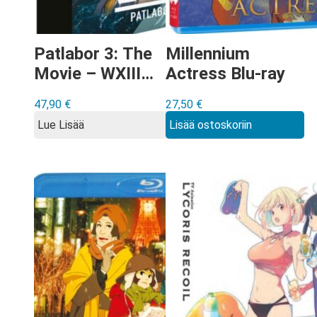
Patlabor 3: The
Millennium
Movie – WXIII
Actress Blu-ray
Blu-ray Limited
47,90
€
27,50
€
Collector’s
Lue Lisää
Lisää ostoskoriin
Edition