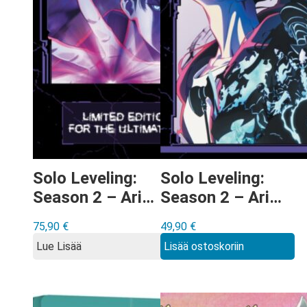
Solo Leveling:
Solo Leveling:
Season 2 – Arise
Season 2 – Arise
from the
from the
75,90
€
49,90
€
Shadow Blu-ray
Shadow Blu-ray
Lue Lisää
Lisää ostoskoriin
Limited Edition