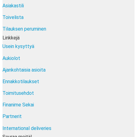
Asiakastili
Toivelista
Tilauksen peruminen
Linkkejä
Usein kysyttyä
Aukiolot
Ajankohtaisia asioita
Ennakkotilaukset
Toimitusehdot
Finanime Sekai
Partnerit
International deliveries
Seuraa meitä!