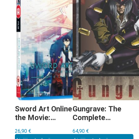
Sword Art Online
Gungrave: The
the Movie:
Complete
Ordinal Scale
Collection Blu-
26,90
€
64,90
€
Blu-ray
ray