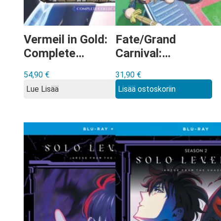
Vermeil in Gold:
Fate/Grand
Complete
Carnival:
Collection Blu-
Complete
54,90
€
31,90
€
ray Collector’s
Collection Blu-
Lue Lisää
Lisää ostoskoriin
Edition
ray Standard
Edition