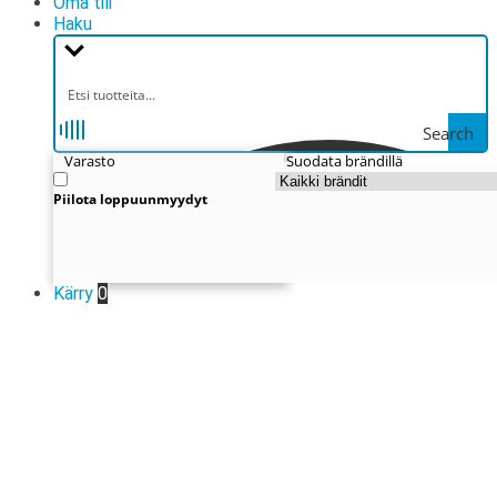
Oma tili
Haku
Search
Varasto
Suodata brändillä
Piilota loppuunmyydyt
Kärry
0