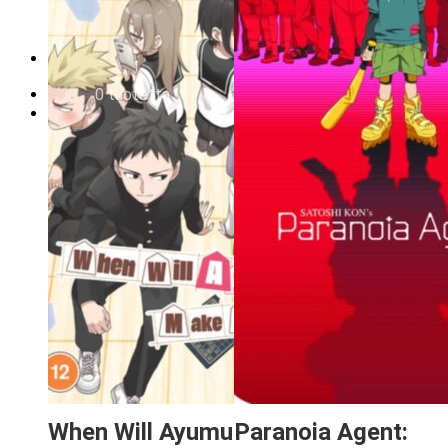
Tilauksen peruminen
Uutiskirje
EN
0,00
€
0 tuotetta
When Will Ayumu
Paranoia Agent: