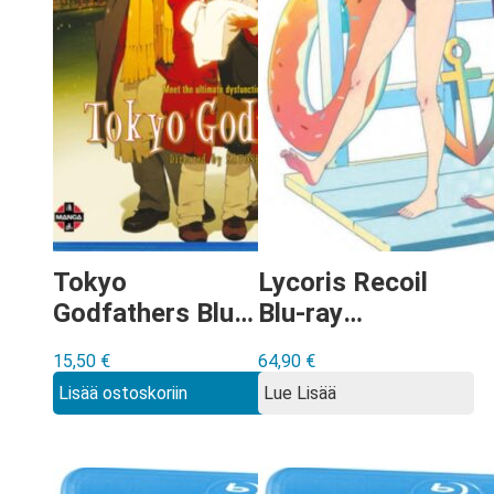
Tokyo
Lycoris Recoil
Godfathers Blu-
Blu-ray
ray
Collector’s
15,50
€
64,90
€
Edition
Lisää ostoskoriin
Lue Lisää