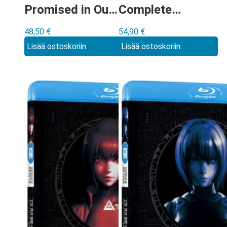
Promised in Our
Complete
Early Days
Season 1 & 2
48,50
€
54,90
€
Steelbook Blu-
Blu-ray
Lisää ostoskoriin
Lisää ostoskoriin
ray