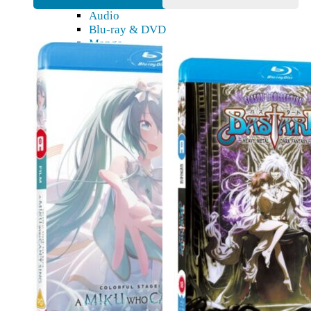
Blu-Ray, DVD, Kirjat
Audio
Blu-ray & DVD
Manga
Taidekirjat & novellit
Digitaaliset tuotteet
3D-mallit
Pepakura
Doujin
Figuurit
Action figuurit
Akryylihahmot
Bishoujo
Bishounen
Chibi
Figma
Game Prize
Look up
Nendoroid
Nendoroid Doll
Pop Up Parade
Tarvikkeet
K18