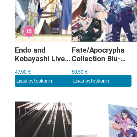
Endo and
Fate/Apocrypha
Kobayashi Live!
Collection Blu-
Blu-ray
ray
47,90
€
60,50
€
Lisää ostoskoriin
Lisää ostoskoriin