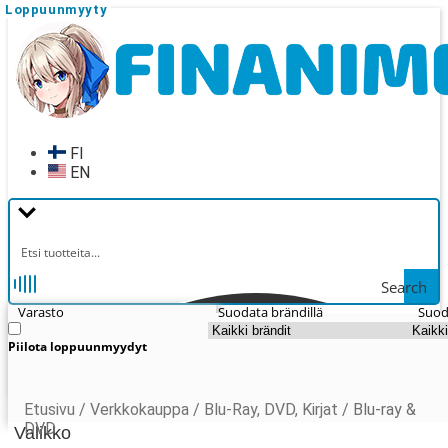
Loppuunmyyty
Loppuunmyyty
Loppuunmyyty
Loppuunmyyty
Loppuunmyyty
Loppuunmyyty
Loppuunmyyty
Loppuunmyyty
Loppuunmyyty
Loppuunmyyty
Loppuunmyyty
Loppuunmyyty
Siirry
Siirry
navigointiin
sisältöön
FI
EN
Search
Varasto
Suodata brändillä
Suod
Piilota loppuunmyydyt
Etusivu
/
Verkkokauppa
/
Blu-Ray, DVD, Kirjat
/
Blu-ray &
DVD
Valikko