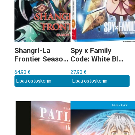
Shangri-La
Spy x Family
Frontier Season
Code: White Blu-
2 Blu-ray
ray
64,90
€
27,90
€
Lisää ostoskoriin
Lisää ostoskoriin