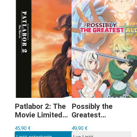
Patlabor 2: The
Possibly the
Movie Limited
Greatest
Collector’s
Alchemist of All
45,90
€
49,90
€
Edition Blu-ray
Time: The