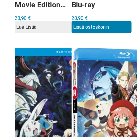
Movie Edition
Blu-ray
Blu-ray
28,90
€
28,90
€
Lue Lisää
Lisää ostoskoriin