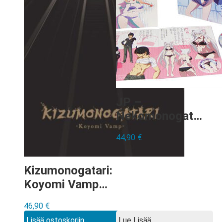
JP –
Nekomonogatari
Kuro vol. 1+2
44,90
€
Blu-ray
Kizumonogatari:
Koyomi Vamp
Collector’s
46,90
€
Edition Blu-ray
Lisää ostoskoriin
Lue Lisää