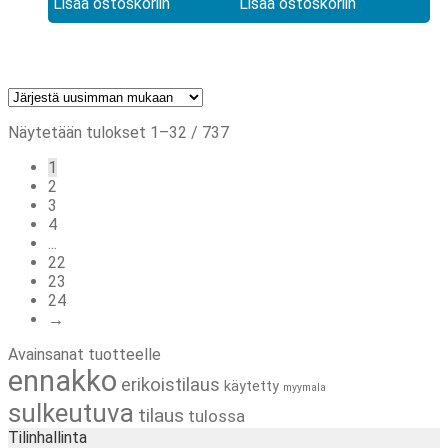
Lisää ostoskoriin
Lisää ostoskoriin
Sorted
Näytetään tulokset 1–32 / 737
by
1
latest
2
3
4
...
22
23
24
→
Avainsanat tuotteelle
ennakko
erikoistilaus
käytetty
myymala
sulkeutuva
tilaus
tulossa
Tilinhallinta