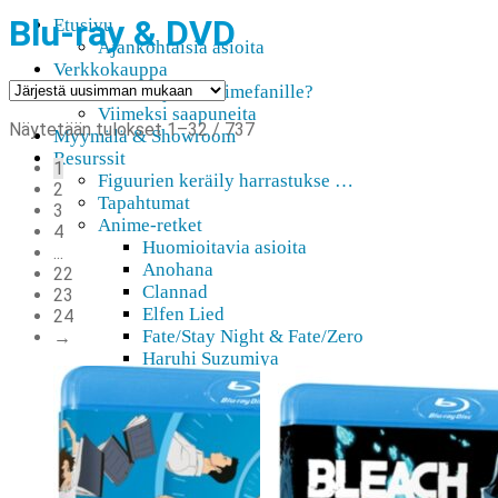
Blu-ray & DVD
Etusivu
Ajankohtaisia asioita
Verkkokauppa
Mitä lahjaksi animefanille?
Viimeksi saapuneita
Sorted
Näytetään tulokset 1–32 / 737
Myymälä & Showroom
by
Resurssit
1
latest
Figuurien keräily harrastukse …
2
Tapahtumat
3
Anime-retket
4
Huomioitavia asioita
...
Anohana
22
Clannad
23
Elfen Lied
24
Fate/Stay Night & Fate/Zero
→
Haruhi Suzumiya
Higurashi
Kimi no Na Wa
Miss Kobayashi’s Dragon Maid
Oreimo
Sanasto
MMD