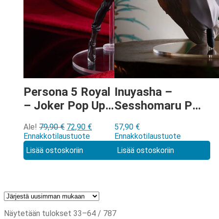
Persona 5 Royal
Inuyasha –
– Joker Pop Up
Sesshomaru Pop
Parade L figuuri
Up Parade
Alkuperäinen
Nykyinen
Ale!
79,90
€
72,90
€
57,90
€
figuuri
hinta
hinta
Ennakkotilaustuote
Ennakkotilaustuote
oli:
on:
Lisää ostoskoriin
Lisää ostoskoriin
79,90 €.
72,90 €.
Sorted
Näytetään tulokset 33–64 / 787