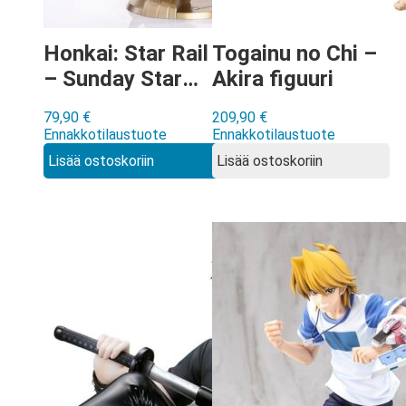
Honkai: Star Rail
Togainu no Chi –
– Sunday Star
Akira figuuri
Rail Live ver
79,90
€
209,90
€
Gift+ figuuri
Ennakkotilaustuote
Ennakkotilaustuote
Lisää ostoskoriin
Lisää ostoskoriin