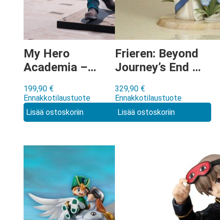
My Hero
Frieren: Beyond
Academia –
Journey’s End –
Katsuki Bakugo
Himmel Art
199,90
€
329,90
€
U.A. High School
Nouveau Style
Ennakkotilaustuote
Ennakkotilaustuote
Uniform
figuuri
Lisää ostoskoriin
Lisää ostoskoriin
2Dimensioning
ver figuuri