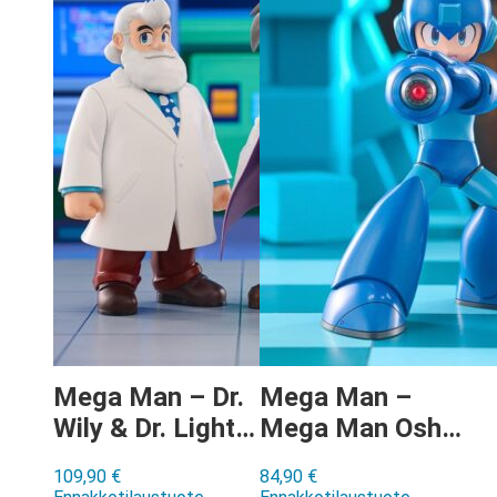
Mega Man – Dr.
Mega Man –
Wily & Dr. Light
Mega Man Oshi
Oshi Works
Works figuuri
109,90
€
84,90
€
figuuri