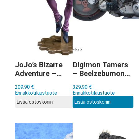
JoJo’s Bizarre
Digimon Tamers
Adventure –
– Beelzebumon
Giorno Giovanna
& Behemoth
209,90
€
329,90
€
Figure Museum
Precious G.E.M.
Ennakkotilaustuote
Ennakkotilaustuote
figuuri
figuuri
Lisää ostoskoriin
Lisää ostoskoriin