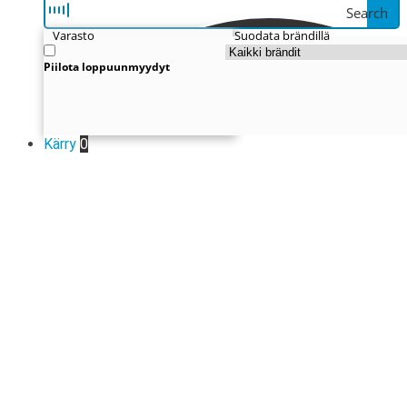
Search
Varasto
Suodata brändillä
Piilota loppuunmyydyt
Kärry
0