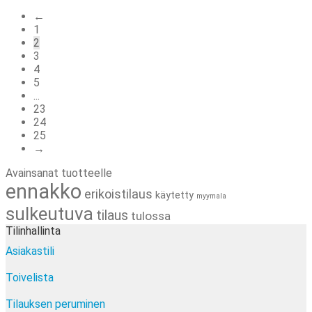
by
←
latest
1
2
3
4
5
...
23
24
25
→
Avainsanat tuotteelle
ennakko
erikoistilaus
käytetty
myymala
sulkeutuva
tilaus
tulossa
Tilinhallinta
Asiakastili
Toivelista
Tilauksen peruminen