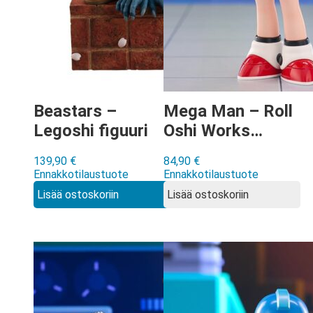
Beastars –
Mega Man – Roll
Legoshi figuuri
Oshi Works
figuuri
139,90
€
84,90
€
Ennakkotilaustuote
Ennakkotilaustuote
Lisää ostoskoriin
Lisää ostoskoriin