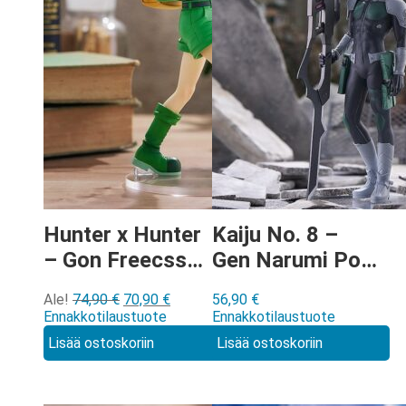
Hunter x Hunter
Kaiju No. 8 –
– Gon Freecss
Gen Narumi Pop
Pop Up Parade L
Up Parade
Alkuperäinen
Nykyinen
Ale!
74,90
€
70,90
€
56,90
€
figuuri
figuuri
hinta
hinta
Ennakkotilaustuote
Ennakkotilaustuote
oli:
on:
Lisää ostoskoriin
Lisää ostoskoriin
74,90 €.
70,90 €.