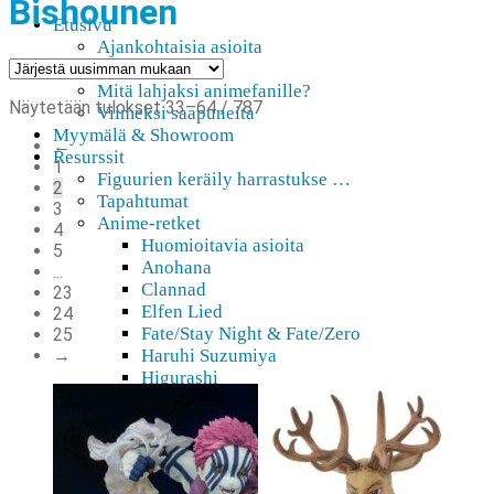
Bishounen
Etusivu
Ajankohtaisia asioita
Verkkokauppa
Mitä lahjaksi animefanille?
Sorted
Näytetään tulokset 33–64 / 787
Viimeksi saapuneita
by
Myymälä & Showroom
←
latest
Resurssit
1
Figuurien keräily harrastukse …
2
Tapahtumat
3
Anime-retket
4
Huomioitavia asioita
5
Anohana
...
Clannad
23
Elfen Lied
24
Fate/Stay Night & Fate/Zero
25
→
Haruhi Suzumiya
Higurashi
Kimi no Na Wa
Miss Kobayashi’s Dragon Maid
Oreimo
Sanasto
MMD