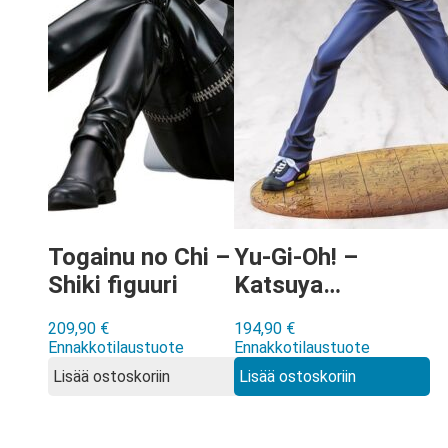
Togainu no Chi –
Yu-Gi-Oh! –
Shiki figuuri
Katsuya
Jonouchi (Joey
209,90
€
194,90
€
Wheeler)
Ennakkotilaustuote
Ennakkotilaustuote
Passionate
Lisää ostoskoriin
Lisää ostoskoriin
Duelists ARTFXJ
figuuri