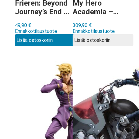
Frieren: Beyond
My Hero
Journey’s End –
Academia –
Himmel Pop Up
Shoto Todoroki
49,90
€
309,90
€
Parade figuuri
Coldflame’s Pale
Ennakkotilaustuote
Ennakkotilaustuote
Blade ver
Lisää ostoskoriin
Lisää ostoskoriin
ARTFXJ figuuri