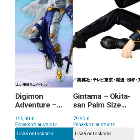
Digimon
Gintama – Okita-
Adventure –
san Palm Size
Angemon &
G.E.M. figuuri
195,90
€
79,90
€
Takeru Takaishi
Ennakkotilaustuote
Ennakkotilaustuote
G.E.M. figuuri
Lisää ostoskoriin
Lisää ostoskoriin