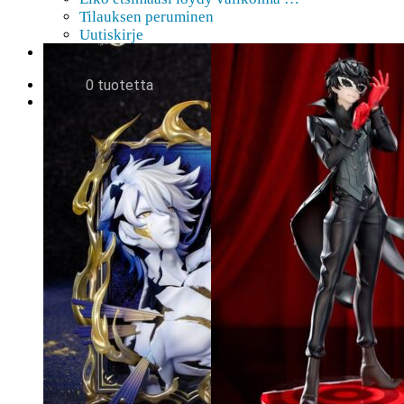
figuuri
Tilauksen peruminen
Uutiskirje
EN
0,00
€
0 tuotetta