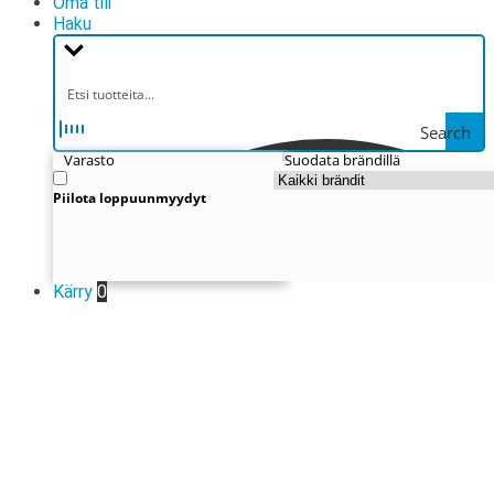
Oma tili
Haku
Search
Varasto
Suodata brändillä
Piilota loppuunmyydyt
Kärry
0