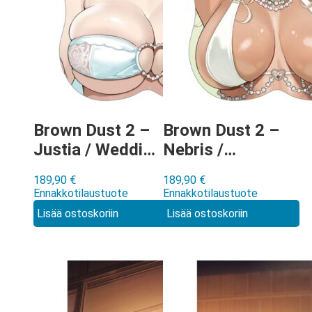
Brown Dust 2 –
Brown Dust 2 –
Justia / Wedding
Nebris /
Swimwear Extra
Wedding
189,90
€
189,90
€
Large Oppai
Swimwear Extra
Ennakkotilaustuote
Ennakkotilaustuote
Mouse Pad
Large Oppai
Lisää ostoskoriin
Lisää ostoskoriin
hiirimatto
Mouse Pad
hiirimatto