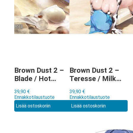
Brown Dust 2 –
Brown Dust 2 –
Blade / Hot
Teresse / Milky
Spring
Bikini hiirimatto
39,90
€
39,90
€
Swordsman
Ennakkotilaustuote
Ennakkotilaustuote
hiirimatto
Lisää ostoskoriin
Lisää ostoskoriin