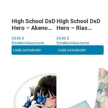
High School DxD
High School DxD
Hero – Akeno
Hero – Rias
Himejima
Gremory
39,90
€
39,90
€
kumimatto
kumimatto
Ennakkotilaustuote
Ennakkotilaustuote
Lisää ostoskoriin
Lisää ostoskoriin