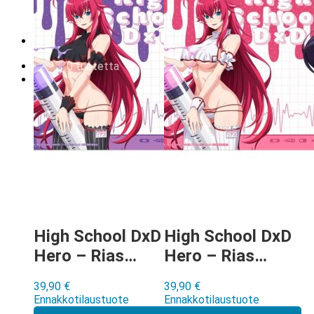
Tilauksen peruminen
Uutiskirje
EN
0,00
€
0 tuotetta
High School DxD
High School DxD
Hero – Rias
Hero – Rias
Gremory &
Gremory &
39,90
€
39,90
€
Akeno Himejima
Akeno Himejima
Ennakkotilaustuote
Ennakkotilaustuote