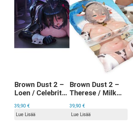
Brown Dust 2 –
Brown Dust 2 –
Loen / Celebrity
Therese / Milky
Bunny
Bikini tyynyliina
39,90
€
39,90
€
kumimatto
Lue Lisää
Lue Lisää