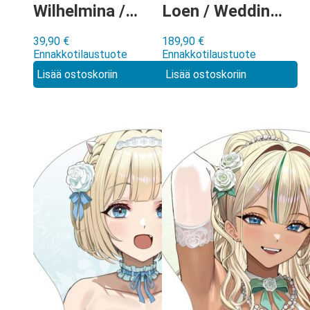
Wilhelmina /
Loen / Wedding
Frozen Queen
Swimwear Extra
39,90
€
189,90
€
hiirimatto
Large Oppai
Ennakkotilaustuote
Ennakkotilaustuote
Mouse Pad
Lisää ostoskoriin
Lisää ostoskoriin
hiirimatto