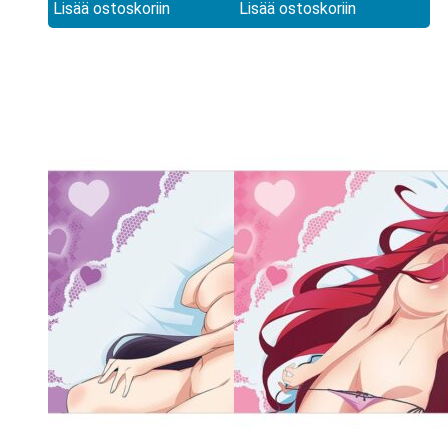
Black Nurse
White Nurse
Lisää ostoskoriin
Lisää ostoskoriin
kumimatto
kumimatto