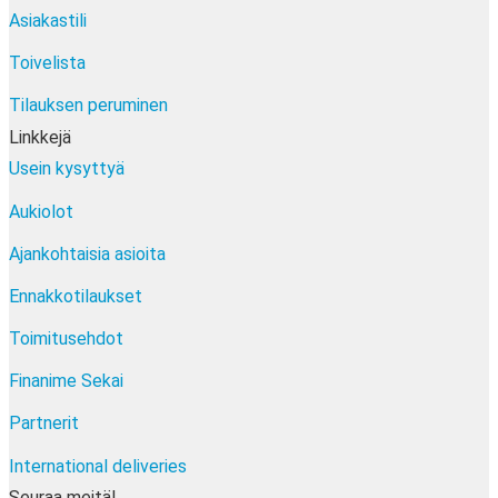
Asiakastili
Toivelista
Tilauksen peruminen
Linkkejä
Usein kysyttyä
Aukiolot
Ajankohtaisia asioita
Ennakkotilaukset
Toimitusehdot
Finanime Sekai
Partnerit
International deliveries
Seuraa meitä!