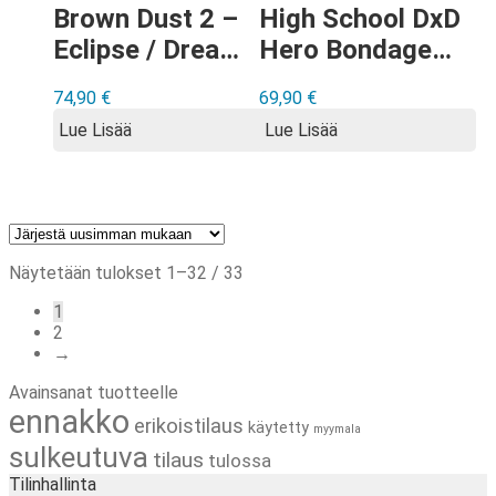
Brown Dust 2 –
High School DxD
Eclipse / Dream
Hero Bondage
Bride lakana
ver peitto
74,90
€
69,90
€
Lue Lisää
Lue Lisää
Sorted
Näytetään tulokset 1–32 / 33
by
1
latest
2
→
Avainsanat tuotteelle
ennakko
erikoistilaus
käytetty
myymala
sulkeutuva
tilaus
tulossa
Tilinhallinta