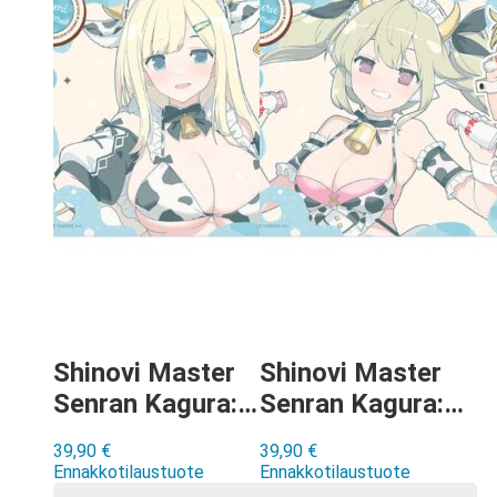
Shinovi Master
Shinovi Master
Senran Kagura:
Senran Kagura:
NEW LINK –
NEW LINK –
39,90
€
39,90
€
Yomi Milk Maid
Kafuru Milk
Ennakkotilaustuote
Ennakkotilaustuote
kumimatto
Maid kumimatto