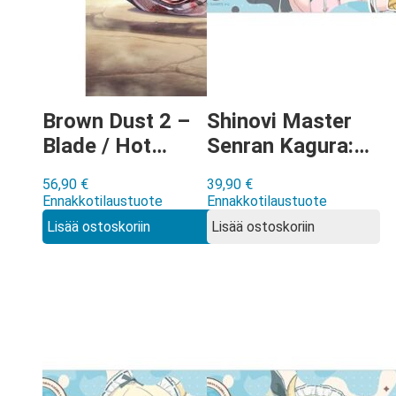
Brown Dust 2 –
Shinovi Master
Blade / Hot
Senran Kagura:
Spring
NEW LINK –
56,90
€
39,90
€
Swordsman
Toki Milk Maid
Ennakkotilaustuote
Ennakkotilaustuote
pyyhe
kumimatto
Lisää ostoskoriin
Lisää ostoskoriin