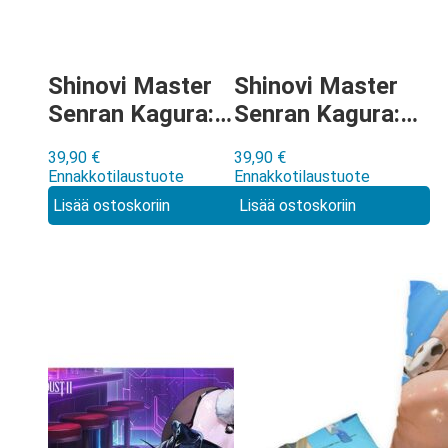
Shinovi Master
Shinovi Master
Senran Kagura:
Senran Kagura:
NEW LINK –
NEW LINK –
39,90
€
39,90
€
Murasaki Milk
Hikage Milk
Ennakkotilaustuote
Ennakkotilaustuote
Maid kumimatto
Maid kumimatto
Lisää ostoskoriin
Lisää ostoskoriin