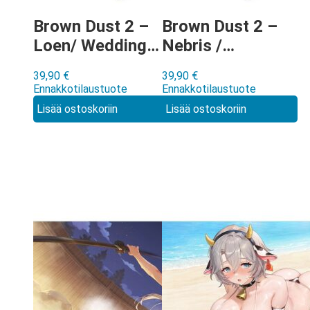
Brown Dust 2 –
Brown Dust 2 –
Loen/ Wedding
Nebris /
Swimwear
Wedding
39,90
€
39,90
€
tyynyliina
Swimwear
Ennakkotilaustuote
Ennakkotilaustuote
tyynyliina
Lisää ostoskoriin
Lisää ostoskoriin