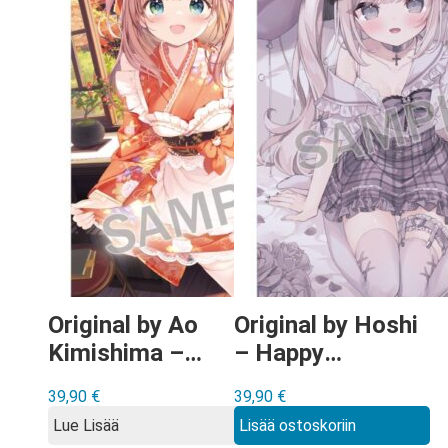
Original by Ao
Original by Hoshi
Kimishima –
– Happy
Shushoku Hirari,
Celebration
39,90
€
39,90
€
Koigokoro Wall
Mashiro-chan
Lue Lisää
Lisää ostoskoriin
Scroll
Extra Edition