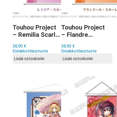
Touhou Project
Touhou Project
– Remilia Scarlet
– Flandre
Chinese Style
Scarlet Chinese
38,90
€
38,90
€
Dress ver Wall
Style Dress ver
Ennakkotilaustuote
Ennakkotilaustuote
Scroll
Wall Scroll
Lisää ostoskoriin
Lisää ostoskoriin