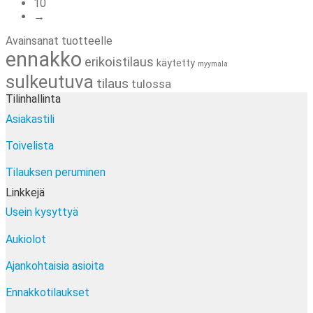
10
→
Avainsanat tuotteelle
ennakko
erikoistilaus
käytetty
myymala
sulkeutuva
tilaus
tulossa
Tilinhallinta
Asiakastili
Toivelista
Tilauksen peruminen
Linkkejä
Usein kysyttyä
Aukiolot
Ajankohtaisia asioita
Ennakkotilaukset