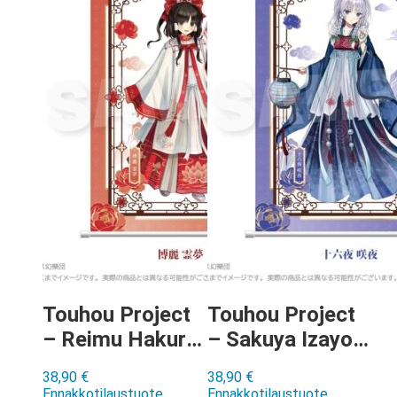
Touhou Project
Touhou Project
– Reimu Hakurei
– Sakuya Izayoi
Chinese Style
Chinese Style
38,90
€
38,90
€
Dress ver Wall
Dress ver Wall
Ennakkotilaustuote
Ennakkotilaustuote