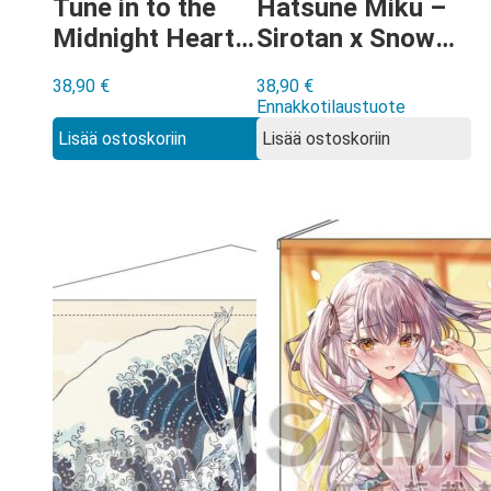
Tune in to the
Hatsune Miku –
Midnight Heart
Sirotan x Snow
Wall Scroll
Miku Wall Scroll
38,90
€
38,90
€
Ennakkotilaustuote
Lisää ostoskoriin
Lisää ostoskoriin