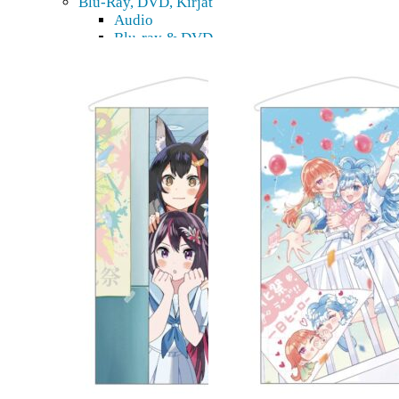
Blu-Ray, DVD, Kirjat
Audio
Blu-ray & DVD
Manga
Taidekirjat & novellit
Digitaaliset tuotteet
3D-mallit
Pepakura
Doujin
Figuurit
Action figuurit
Akryylihahmot
Bishoujo
Bishounen
Chibi
Figma
Game Prize
Look up
Nendoroid
Nendoroid Doll
Pop Up Parade
Tarvikkeet
K18