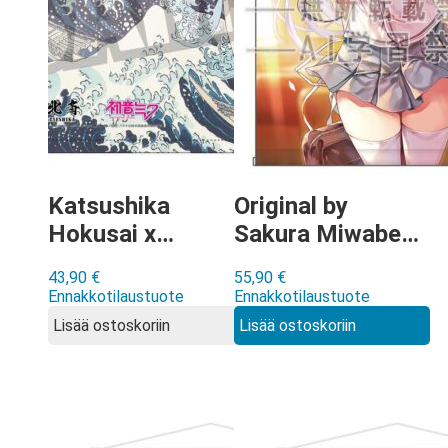
Katsushika
Original by
Hokusai x
Sakura Miwabe
Hatsune Miku –
– Moemoe
43,90
€
55,90
€
The Great Wave
Sanryu 2026
Ennakkotilaustuote
Ennakkotilaustuote
of Kanagawa
Wall Scroll
Lisää ostoskoriin
Lisää ostoskoriin
Wall Scroll