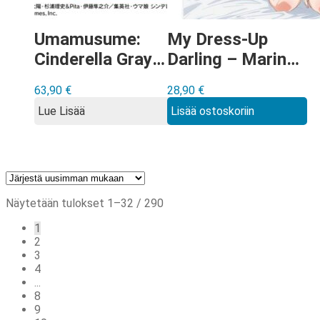
Umamusume:
My Dress-Up
Cinderella Gray
Darling – Marin
POP UP SHOP in
& Sajuna Wall
63,90
€
28,90
€
Marui Wall Scroll
Scroll
Lue Lisää
Lisää ostoskoriin
Sorted
Näytetään tulokset 1–32 / 290
by
1
latest
2
3
4
...
8
9