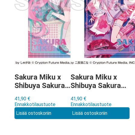
Sakura Miku x
Sakura Miku x
Shibuya Sakura
Shibuya Sakura
Stage by Shugao
Stage by Cona
41,90
€
41,90
€
Wall Scroll
Nitanda Wall
Ennakkotilaustuote
Ennakkotilaustuote
Scroll
Lisää ostoskoriin
Lisää ostoskoriin