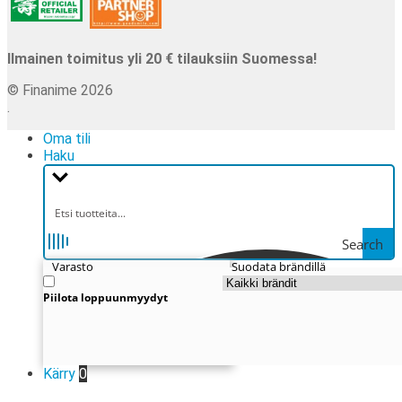
Ilmainen toimitus yli 20 € tilauksiin Suomessa!
© Finanime 2026
.
Oma tili
Haku
Search
Varasto
Suodata brändillä
Piilota loppuunmyydyt
Kärry
0