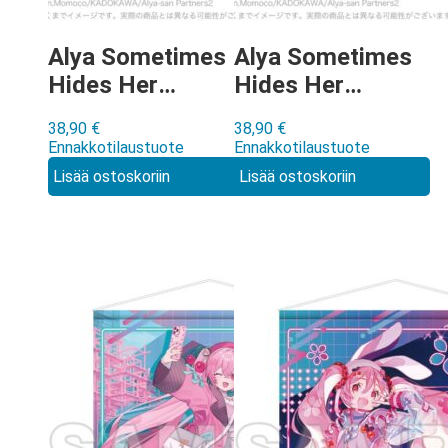
Alya Sometimes
Alya Sometimes
Hides Her
Hides Her
Feelings in
Feelings in
38,90
€
38,90
€
Russian Wall
Russian Wall
Ennakkotilaustuote
Ennakkotilaustuote
Scroll
Scroll
Lisää ostoskoriin
Lisää ostoskoriin