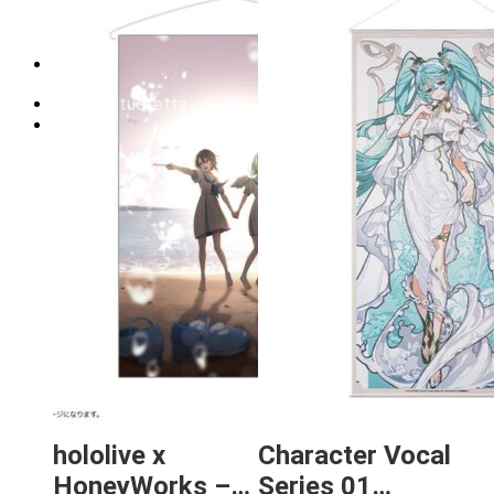
Tilauksen peruminen
Uutiskirje
EN
0,00
€
0 tuotetta
hololive x
Character Vocal
HoneyWorks –
Series 01