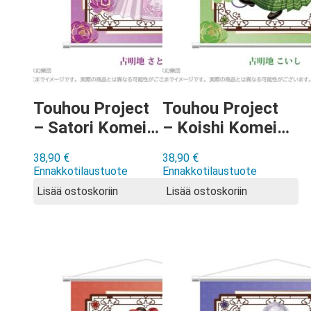
Touhou Project
Touhou Project
– Satori Komeiji
– Koishi Komeiji
Chinese Style
Chinese Style
38,90
€
38,90
€
Dress ver Wall
Dress ver Wall
Ennakkotilaustuote
Ennakkotilaustuote
Scroll
Scroll
Lisää ostoskoriin
Lisää ostoskoriin