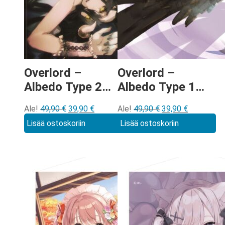
Overlord –
Overlord –
Albedo Type 2
Albedo Type 1
Wall Scroll
Wall Scroll
Alkuperäinen
Nykyinen
Alkuperäinen
Nykyinen
Ale!
49,90
€
39,90
€
Ale!
49,90
€
39,90
€
hinta
hinta
hinta
hinta
Lisää ostoskoriin
Lisää ostoskoriin
oli:
on:
oli:
on:
49,90 €.
39,90 €.
49,90 €.
39,90 €.