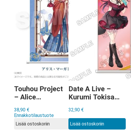
Touhou Project
Date A Live –
– Alice
Kurumi Tokisaki
Margatroid
Happy Valentine
38,90
€
32,90
€
Chinese Style
2022 Wall Scroll
Ennakkotilaustuote
Dress ver Wall
Lisää ostoskoriin
Lisää ostoskoriin
Scroll