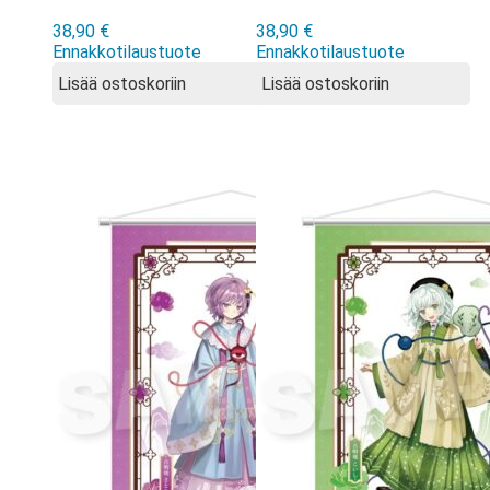
Konpaku
Kirisame
38,90
€
38,90
€
Chinese Style
Chinese Style
Ennakkotilaustuote
Ennakkotilaustuote
Dress ver Wall
Dress ver Wall
Lisää ostoskoriin
Lisää ostoskoriin
Scroll
Scroll