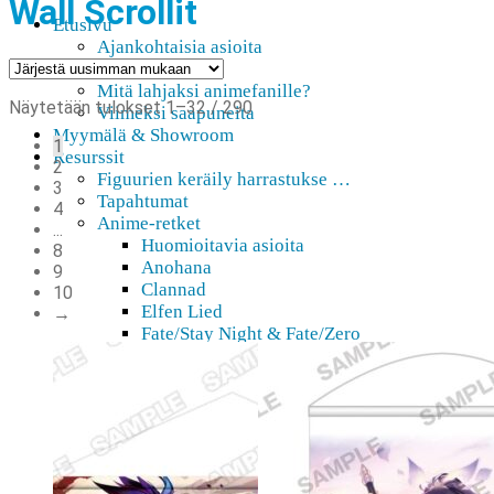
Wall Scrollit
Etusivu
Ajankohtaisia asioita
Verkkokauppa
Mitä lahjaksi animefanille?
Sorted
Näytetään tulokset 1–32 / 290
Viimeksi saapuneita
by
Myymälä & Showroom
1
latest
Resurssit
2
Figuurien keräily harrastukse …
3
Tapahtumat
4
Anime-retket
...
Huomioitavia asioita
8
Anohana
9
Clannad
10
Elfen Lied
→
Fate/Stay Night & Fate/Zero
Haruhi Suzumiya
Higurashi
Kimi no Na Wa
Miss Kobayashi’s Dragon Maid
Oreimo
Sanasto
MMD