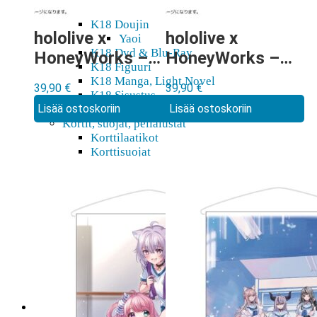
K18 Dakimakura
K18 Doujin
hololive x
hololive x
Yaoi
K18 Dvd & Blu-Ray
HoneyWorks –
HoneyWorks –
K18 Figuuri
Senpai Wall
Hero for a day
K18 Manga, Light Novel
39,90
€
39,90
€
Scroll
Wall Scroll
K18 Sisustus
Lisää ostoskoriin
Lisää ostoskoriin
K18 Wall scroll
Kortit, suojat, pelialustat
Korttilaatikot
Korttisuojat
Pelialusta
TCG
Lahjakortit
Pehmot
Rakennussarjat
Shikishit
Sisustus, koti
Mukit, lasit
Tarrat, teipit
Wall Scrollit
Myymälä & Showroom