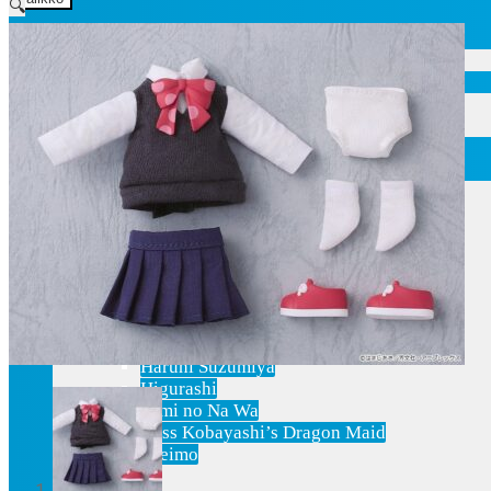
🔍
Etusivu
Ajankohtaisia asioita
Verkkokauppa
Mitä lahjaksi animefanille?
Viimeksi saapuneita
Myymälä & Showroom
Resurssit
Figuurien keräily harrastukse …
Tapahtumat
Anime-retket
Huomioitavia asioita
Anohana
Clannad
Elfen Lied
Fate/Stay Night & Fate/Zero
Haruhi Suzumiya
Higurashi
Kimi no Na Wa
Miss Kobayashi’s Dragon Maid
Oreimo
Sanasto