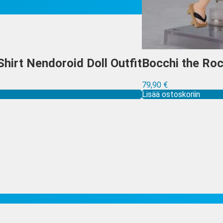
hirt Nendoroid Doll Outfit
Bocchi the Roc
79,90
€
Lisää ostoskoriin