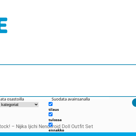
ata osastoilla
Suodata avainsanalla
tilaus
tulossa
ock! – Nijika Ijichi Nendoroid Doll Outfit Set
ennakko