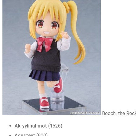
Bocchi the Rock!
1526
Akryylihahmot
1526
tuotetta
900
Asusteet
900