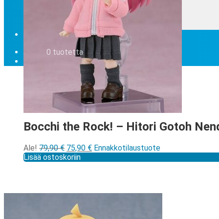
Eikö etsimääsi löydy valikoima …
Tilauksen peruminen
Uutiskirje
EN
0,00
€
0 tuotetta
Bocchi the Rock! – Hitori Gotoh Nen
Alkuperäinen
Nykyinen
Ale!
79,90
€
75,90
€
Ennakkotilaustuote
hinta
hinta
Lisää ostoskoriin
oli:
on:
79,90 €.
75,90 €.