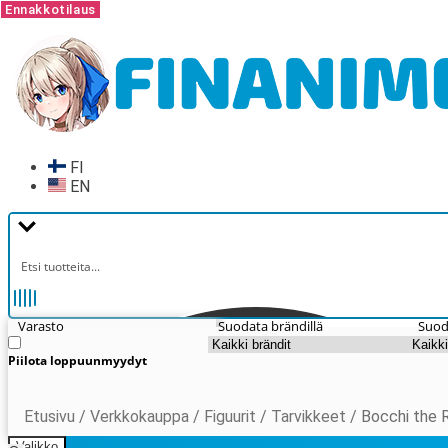
Ennakkotilaus
Ennakkotilaus
Siirry
Siirry
navigointiin
sisältöön
FI
EN
Varasto
Suodata brändillä
Suod
Piilota loppuunmyydyt
Etusivu
/
Verkkokauppa
/
Figuurit
/
Tarvikkeet
/
Bocchi the R
Valikko