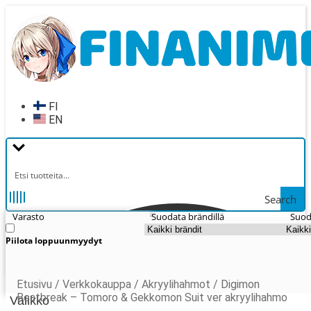
Siirry
Siirry
navigointiin
sisältöön
FI
EN
Search
Varasto
Suodata brändillä
Suod
Piilota loppuunmyydyt
Etusivu
/
Verkkokauppa
/
Akryylihahmot
/
Digimon
Beatbreak – Tomoro & Gekkomon Suit ver akryylihahmo
Valikko