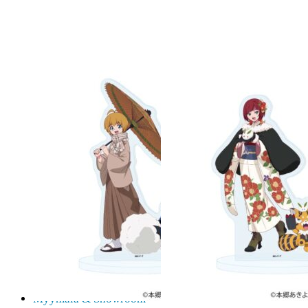
K18 Dakimakura
K18 Doujin
Yaoi
K18 Dvd & Blu-Ray
K18 Figuuri
K18 Manga, Light Novel
K18 Sisustus
K18 Wall scroll
Kortit, suojat, pelialustat
Korttilaatikot
Korttisuojat
Pelialusta
TCG
Lahjakortit
Pehmot
Rakennussarjat
Shikishit
Sisustus, koti
Mukit, lasit
Tarrat, teipit
Wall Scrollit
Myymälä & Showroom