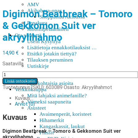
AMV
Akihabara-opas
Digimon Beatbreak – Tomoro
Shoppailua Akibassa
& Gekkomon Suit ver
Pepakura
Mobiilipelaaminen
akryylihahmo
Ota yhteyttä
Usein Kysyttyä
Lisätietoja ennakkotilauksist …
14,90
€
Etsitkö jotakin tiettyä?
Tilauksen peruminen
Saatavilla
Uutiskirje
Digimon
Etusivu
Beatbreak
Lisää ostoskoriin
Ajankohtaisia asioita
-
Tuotetunnus (SKU):
603089
Osasto:
Akryylihahmot
Verkkokauppa
Tomoro
Mitä lahjaksi animefanille?
&
Kuvaus
Viimeksi saapuneita
Gekkomon
Arviot (0)
Asusteet
Suit
Avaimenperät, koristeet
ver
Kuvaus
Hihamerkit
akryylihahmo
Kangaskassit, laukut
määrä
Digimon Beatbreak – Tomoro & Gekkomon Suit ver
Pinssit
akryylihahmo