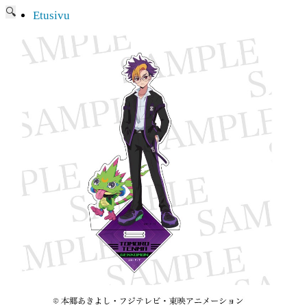
🔍
Etusivu
Ajankohtaisia asioita
Verkkokauppa
Mitä lahjaksi animefanille?
Viimeksi saapuneita
Myymälä & Showroom
Resurssit
Figuurien keräily harrastukse …
Tapahtumat
Anime-retket
Huomioitavia asioita
Anohana
Clannad
Elfen Lied
Fate/Stay Night & Fate/Zero
Haruhi Suzumiya
Higurashi
Kimi no Na Wa
Miss Kobayashi’s Dragon Maid
Oreimo
Sanasto
MMD