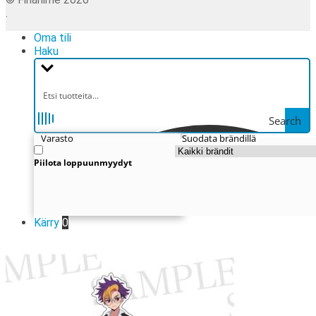
.
Oma tili
Haku
Search
Varasto
Suodata brändillä
Piilota loppuunmyydyt
Kärry
0