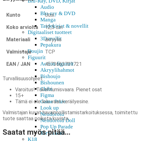
Blu-Ray, DVD, Kirjat
Audio
Blu-ray & DVD
Kunto
Uusi
Manga
Taidekirjat & novellit
Koko arviolta
12,5 cm
Digitaaliset tuotteet
3D-mallit
Materiaali
akryylia
Pepakura
Doujin
Valmistaja
TCP
Figuurit
Action figuurit
EAN / JAN
4573663701721
Akryylihahmot
Bishoujo
Turvallisuusohjeet:
Bishounen
Chibi
Varoitus! Tukehtumisvaara. Pienet osat
Figma
15+
Tämä ei ole lelu vaan keräilyesine.
Game Prize
Look up
Valmistajan kuvat havainnollistamistarkoituksessa, toimitettu
Nendoroid
tuote saattaa poiketa kuvista.
Nendoroid Doll
Pop Up Parade
Saatat myös pitää...
Tarvikkeet
K18