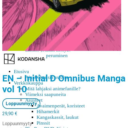
AMV
Akihabara-opas
Shoppailua Akibassa
Pepakura
Mobiilipelaaminen
Ota yhteyttä
Usein Kysyttyä
Lisätietoja ennakkotilauksist …
Etsitkö jotakin tiettyä?
Tilauksen peruminen
Uutiskirje
Etusivu
EN – Initial D Omnibus Manga
Ajankohtaisia asioita
Verkkokauppa
vol 10
Mitä lahjaksi animefanille?
Viimeksi saapuneita
Asusteet
Loppuunmyyty
Avaimenperät, koristeet
Hihamerkit
29,90
€
Kangaskassit, laukut
Pinssit
Loppuunmyyty