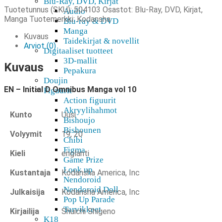
Blu-Ray, DVD, Kirjat
Tuotetunnus (SKU):
504103
Osastot:
Blu-Ray, DVD, Kirjat
,
Audio
Manga
Tuotemerkki:
Kodansha
Blu-ray & DVD
Manga
Kuvaus
Taidekirjat & novellit
Arviot (0)
Digitaaliset tuotteet
3D-mallit
Kuvaus
Pepakura
Doujin
EN – Initial D Omnibus Manga vol 10
Figuurit
Action figuurit
Akryylihahmot
Kunto
Uusi
Bishoujo
Bishounen
Volyymit
19, 20
Chibi
Figma
Kieli
englanti
Game Prize
Look up
Kustantaja
Kodansha America, Inc
Nendoroid
Nendoroid Doll
Julkaisija
Kodansha America, Inc
Pop Up Parade
Tarvikkeet
Kirjailija
Shuichi Shigeno
K18