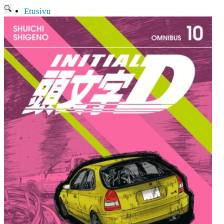
🔍
Etusivu
Ajankohtaisia asioita
Verkkokauppa
Mitä lahjaksi animefanille?
Viimeksi saapuneita
Myymälä & Showroom
Resurssit
Figuurien keräily harrastukse …
Tapahtumat
Anime-retket
Huomioitavia asioita
Anohana
Clannad
Elfen Lied
Fate/Stay Night & Fate/Zero
Haruhi Suzumiya
Higurashi
Kimi no Na Wa
Miss Kobayashi’s Dragon Maid
Oreimo
Sanasto
MMD