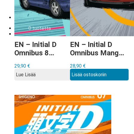
Tilauksen peruminen
Uutiskirje
EN
0,00
€
0 tuotetta
EN – Initial D
EN – Initial D
Omnibus 8
Omnibus Manga
Manga (vol 15-
vol 9 (Vol. 17-
29,90
€
28,90
€
16)
18)
Lue Lisää
Lisää ostoskoriin