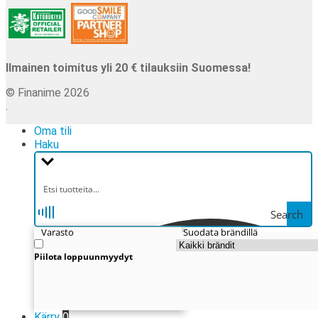
Ilmainen toimitus yli 20 € tilauksiin Suomessa!
© Finanime 2026
.
Oma tili
Haku
Search
Varasto
Suodata brändillä
Piilota loppuunmyydyt
Kärry
0