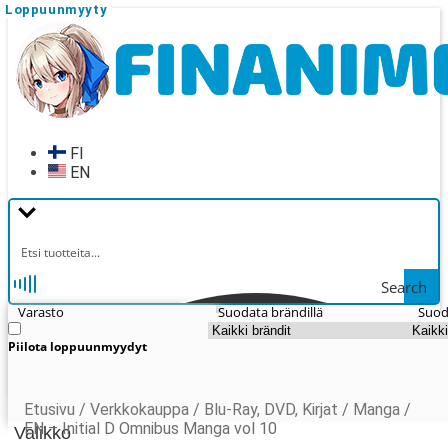
Loppuunmyyty
Siirry
Siirry
navigointiin
sisältöön
FI
EN
Search
Varasto
Suodata brändillä
Suod
Piilota loppuunmyydyt
Etusivu
/
Verkkokauppa
/
Blu-Ray, DVD, Kirjat
/
Manga
/
EN – Initial D Omnibus Manga vol 10
Valikko