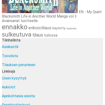
EN - My Quiet
Blacksmith Life in Another World Manga vol 3
Avainsanat tuotteelle
ennakko
erikoistilaus
käytetty
myymala
sulkeutuva
tilaus
tulossa
Tilinhallinta
Asiakastili
Toivelista
Tilauksen peruminen
Linkkejä
Usein kysyttyä
Aukiolot
Ajankohtaisia asioita
Ennakkotilaukset