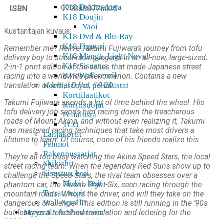
K18 Dakimakura
ISBN
9798888776025
K18 Doujin
Yaoi
Kustantajan kuvaus:
K18 Dvd & Blu-Ray
K18 Figuuri
Remember me? Relive Takumi Fujiwara’s journey from tofu
K18 Manga, Light Novel
delivery boy to street-racing legend in an all-new, large-sized,
K18 Sisustus
2-in-1 print edition of the series that made Japanese street
K18 Wall scroll
racing into a worldwide phenomenon. Contains a new
translation of Initial D Vol. 19-20.
Kortit, suojat, pelialustat
Korttilaatikot
Takumi Fujiwara spends a lot of time behind the wheel. His
Korttisuojat
tofu delivery job sends him racing down the treacherous
Pelialusta
roads of Mount Akina, and without even realizing it, Takumi
TCG
has mastered racing techniques that take most drivers a
Lahjakortit
lifetime to learn. Of course, none of his friends realize this.
Pehmot
Rakennussarjat
They’re all too busy watching the Akina Speed Stars, the local
Shikishit
street racing team. When the legendary Red Suns show up to
Sisustus, koti
challenge the Speed Stars, the rival team obsesses over a
Mukit, lasit
phantom car, the Trueno Eight-Six, seen racing through the
Tarrat, teipit
mountain roads. Who is the driver, and will they take on the
Wall Scrollit
dangerous challenge? This edition is still running in the ’90s
but features a refreshed translation and lettering for the
Myymälä & Showroom