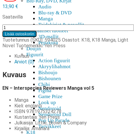
Blu-Ray, DVD, Kirjat
13,90
€
Audio
Blu-ray & DVD
Saatavilla
Manga
Taidekirjat & novellit
EN
Digitaaliset tuotteet
-
Lisää ostoskoriin
3D-mallit
Interspecies
Tuotetunnus (SKU):
594025
Osastot:
K18
,
K18 Manga, Light
Pepakura
Reviewers
Novel
Tuotemerkki:
Yen Press
Doujin
Manga
Figuurit
vol
Kuvaus
Action figuurit
5
Arviot (0)
Akryylihahmot
määrä
Bishoujo
Kuvaus
Bishounen
Chibi
EN – Interspecies Reviewers Manga vol 5
Figma
Game Prize
Manga
Look up
Kieli: englanti
Nendoroid
ISBN 9781975324278
Nendoroid Doll
Kustantaja: Yen Press
Pop Up Parade
Julkaisija: Little, Brown & Company
Tarvikkeet
Kirjailija: Amahara
K18