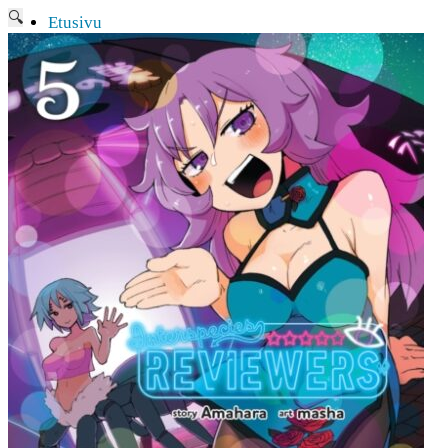
🔍
Etusivu
Ajankohtaisia asioita
Verkkokauppa
Mitä lahjaksi animefanille?
Viimeksi saapuneita
Myymälä & Showroom
Resurssit
Figuurien keräily harrastukse …
Tapahtumat
Anime-retket
Huomioitavia asioita
Anohana
Clannad
Elfen Lied
Fate/Stay Night & Fate/Zero
Haruhi Suzumiya
Higurashi
Kimi no Na Wa
Miss Kobayashi’s Dragon Maid
Oreimo
Sanasto
MMD