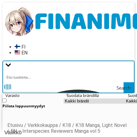
Siirry
Siirry
navigointiin
sisältöön
FI
EN
Search
Varasto
Suodata brändillä
Suod
Piilota loppuunmyydyt
Etusivu
/
Verkkokauppa
/
K18
/
K18 Manga, Light Novel
/
EN – Interspecies Reviewers Manga vol 5
Valikko