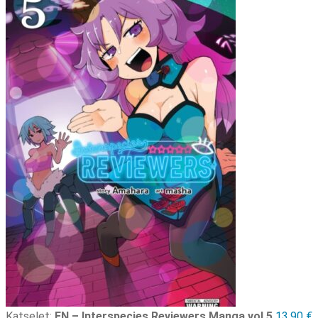
Katselet:
EN – Interspecies Reviewers Manga vol 5
13,90
€