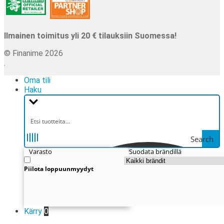
Ilmainen toimitus yli 20 € tilauksiin Suomessa!
© Finanime 2026
.
Oma tili
Haku
Search
Varasto
Suodata brändillä
Piilota loppuunmyydyt
Kärry
0