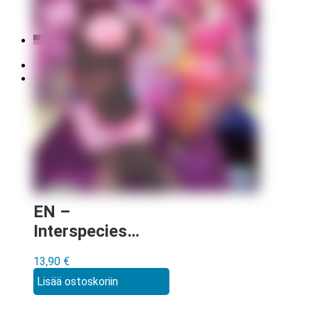
Tilauksen peruminen
Uutiskirje
EN
0,00
€
0 tuotetta
EN –
Interspecies
Reviewers
13,90
€
Manga vol 2
Lisää ostoskoriin