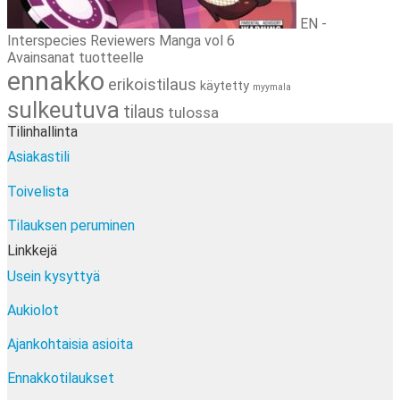
EN -
Interspecies Reviewers Manga vol 6
Avainsanat tuotteelle
ennakko
erikoistilaus
käytetty
myymala
sulkeutuva
tilaus
tulossa
Tilinhallinta
Asiakastili
Toivelista
Tilauksen peruminen
Linkkejä
Usein kysyttyä
Aukiolot
Ajankohtaisia asioita
Ennakkotilaukset