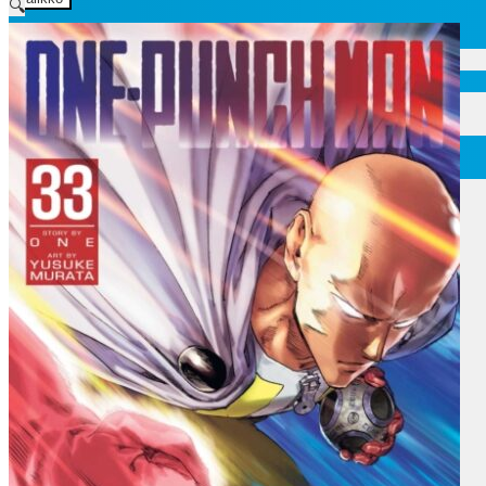
🔍
Etusivu
Ajankohtaisia asioita
Verkkokauppa
Mitä lahjaksi animefanille?
Viimeksi saapuneita
Myymälä & Showroom
Resurssit
Figuurien keräily harrastukse …
Tapahtumat
Anime-retket
Huomioitavia asioita
Anohana
Clannad
Elfen Lied
Fate/Stay Night & Fate/Zero
Haruhi Suzumiya
Higurashi
Kimi no Na Wa
Miss Kobayashi’s Dragon Maid
Oreimo
Sanasto