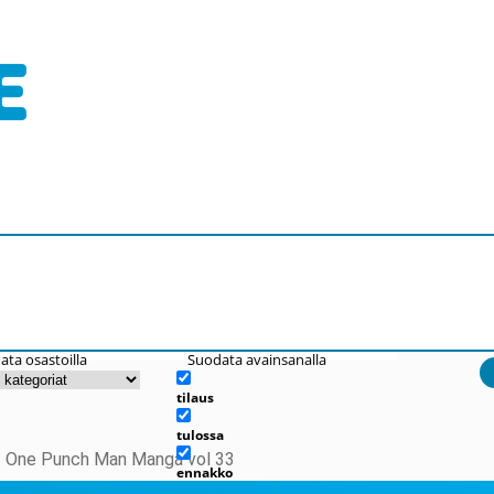
ata osastoilla
Suodata avainsanalla
tilaus
tulossa
 One Punch Man Manga vol 33
ennakko