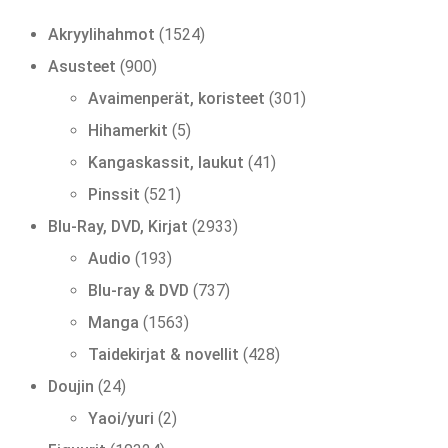
1524
Akryylihahmot
1524
tuotetta
900
Asusteet
900
tuotetta
301
Avaimenperät, koristeet
301
tuotetta
5
Hihamerkit
5
tuotetta
41
Kangaskassit, laukut
41
tuotetta
521
Pinssit
521
tuotetta
2933
Blu-Ray, DVD, Kirjat
2933
tuotetta
193
Audio
193
tuotetta
737
Blu-ray & DVD
737
tuotetta
1563
Manga
1563
tuotetta
428
Taidekirjat & novellit
428
tuotetta
24
Doujin
24
tuotetta
2
Yaoi/yuri
2
tuotetta
10324