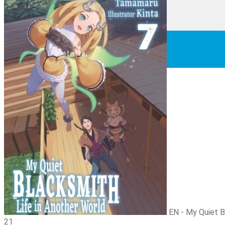
Eikö etsimääsi löydy valikoima …
Tilauksen peruminen
Uutiskirje
EN
0,00
€
0 tuotetta
EN - My Quiet B
21