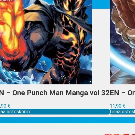
N – One Punch Man Manga vol 32
EN – O
,90
€
11,90
€
sää ostoskoriin
Lisää ostosk