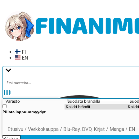
Siirry
Siirry
navigointiin
sisältöön
FI
EN
Varasto
Suodata brändillä
Suod
Piilota loppuunmyydyt
Etusivu
/
Verkkokauppa
/
Blu-Ray, DVD, Kirjat
/
Manga
/
EN –
Valikko