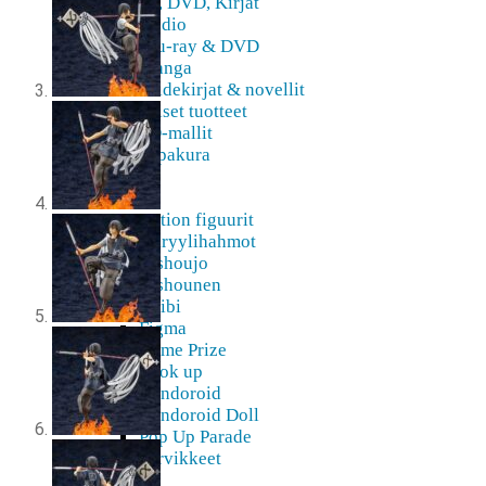
Blu-Ray, DVD, Kirjat
Audio
Blu-ray & DVD
Manga
Taidekirjat & novellit
Digitaaliset tuotteet
3D-mallit
Pepakura
Doujin
Figuurit
Action figuurit
Akryylihahmot
Bishoujo
Bishounen
Chibi
Figma
Game Prize
Look up
Nendoroid
Nendoroid Doll
Pop Up Parade
Tarvikkeet
K18