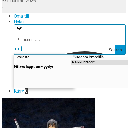
© Finanime 2026
.
Oma tili
Haku
Search
Varasto
Suodata brändillä
Piilota loppuunmyydyt
Kärry
0