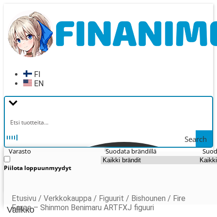
Siirry
Siirry
navigointiin
sisältöön
FI
EN
Search
Varasto
Suodata brändillä
Suod
Piilota loppuunmyydyt
Etusivu
/
Verkkokauppa
/
Figuurit
/
Bishounen
/
Fire
Force – Shinmon Benimaru ARTFXJ figuuri
Valikko