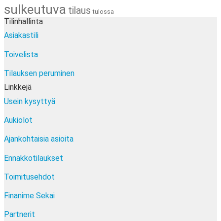
sulkeutuva
tilaus
tulossa
Tilinhallinta
Asiakastili
Toivelista
Tilauksen peruminen
Linkkejä
Usein kysyttyä
Aukiolot
Ajankohtaisia asioita
Ennakkotilaukset
Toimitusehdot
Finanime Sekai
Partnerit