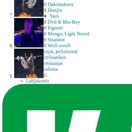
K18 Dakimakura
K18 Doujin
Yaoi
K18 Dvd & Blu-Ray
K18 Figuuri
K18 Manga, Light Novel
K18 Sisustus
K18 Wall scroll
Kortit, suojat, pelialustat
Korttilaatikot
Korttisuojat
Pelialusta
TCG
Lahjakortit
Pehmot
Rakennussarjat
Shikishit
Sisustus, koti
Mukit, lasit
Tarrat, teipit
Wall Scrollit
Myymälä & Showroom