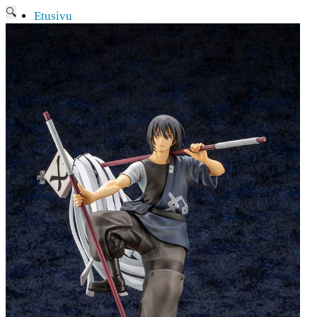
🔍
Etusivu
Ajankohtaisia asioita
Verkkokauppa
Mitä lahjaksi animefanille?
Viimeksi saapuneita
Myymälä & Showroom
Resurssit
Figuurien keräily harrastukse …
Tapahtumat
Anime-retket
Huomioitavia asioita
Anohana
Clannad
Elfen Lied
Fate/Stay Night & Fate/Zero
Haruhi Suzumiya
Higurashi
Kimi no Na Wa
Miss Kobayashi’s Dragon Maid
Oreimo
Sanasto
MMD