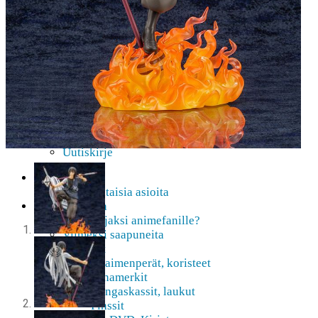
AMV
Akihabara-opas
Shoppailua Akibassa
Pepakura
Mobiilipelaaminen
Ota yhteyttä
Usein Kysyttyä
Lisätietoja ennakkotilauksist …
Etsitkö jotakin tiettyä?
Tilauksen peruminen
Uutiskirje
Etusivu
Ajankohtaisia asioita
Verkkokauppa
Mitä lahjaksi animefanille?
Viimeksi saapuneita
Asusteet
Avaimenperät, koristeet
Hihamerkit
Kangaskassit, laukut
Pinssit