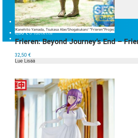
Eikö etsimääsi löydy valikoima …
Tilauksen peruminen
Uutiskirje
EN
0,00
€
0 tuotetta
Frieren: Beyond Journey’s End – Fri
32,50
€
Lue Lisää