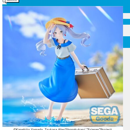
🔍
Etusivu
Ajankohtaisia asioita
Verkkokauppa
Mitä lahjaksi animefanille?
Viimeksi saapuneita
Myymälä & Showroom
Resurssit
Figuurien keräily harrastukse …
Tapahtumat
Anime-retket
Huomioitavia asioita
Anohana
Clannad
Elfen Lied
Fate/Stay Night & Fate/Zero
Haruhi Suzumiya
Higurashi
Kimi no Na Wa
Miss Kobayashi’s Dragon Maid
Oreimo
Sanasto