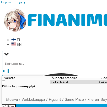
Loppuunmyyty
Loppuunmyyty
Siirry
Siirry
navigointiin
sisältöön
FI
EN
Varasto
Suodata brändillä
Suod
Piilota loppuunmyydyt
Etusivu
/
Verkkokauppa
/
Figuurit
/
Game Prize
/
Frieren: Be
Valikko