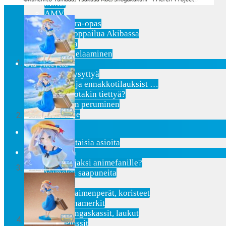
MMD
AMV
Akihabara-opas
Shoppailua Akibassa
Pepakura
Mobiilipelaaminen
Ota yhteyttä
Usein Kysyttyä
Lisätietoja ennakkotilauksist …
Etsitkö jotakin tiettyä?
Tilauksen peruminen
Uutiskirje
Etusivu
Ajankohtaisia asioita
Verkkokauppa
Mitä lahjaksi animefanille?
Viimeksi saapuneita
Asusteet
Avaimenperät, koristeet
Hihamerkit
Kangaskassit, laukut
Pinssit