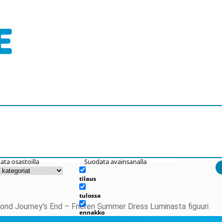
ata osastoilla
Suodata avainsanalla
tilaus
tulossa
yond Journey’s End – Frieren Summer Dress Luminasta figuuri
ennakko