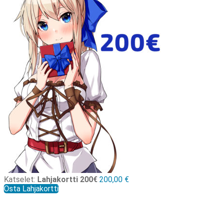
Katselet:
Lahjakortti 200€
200,00
€
Osta Lahjakortti