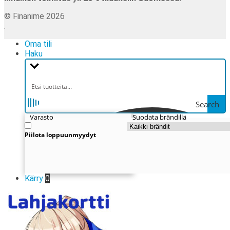
© Finanime 2026
.
Oma tili
Haku
Search
Varasto
Suodata brändillä
Piilota loppuunmyydyt
Kärry
0