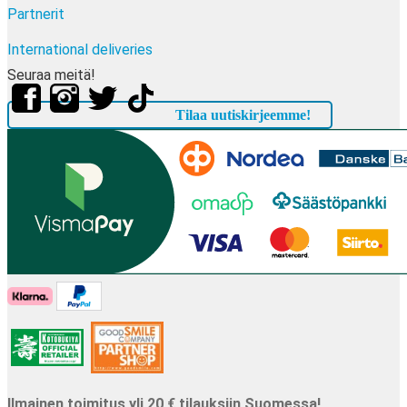
Partnerit
International deliveries
Seuraa meitä!
Tilaa uutiskirjeemme!
Ilmainen toimitus yli 20 € tilauksiin Suomessa!