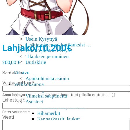
AMV
Akihabara-opas
Shoppailua Akibassa
Pepakura
Mobiilipelaaminen
Ota yhteyttä
Usein Kysyttyä
Lisätietoja ennakkotilauksist …
Lahjakortti 200€
Etsitkö jotakin tiettyä?
Tilauksen peruminen
Uutiskirje
200,00
€
Saatavilla
Etusivu
Ajankohtaisia asioita
Vastaanottaja
*
Verkkokauppa
Mitä lahjaksi animefanille?
Anna lahjakortin saajan sähköpostiosoitteet pilkulla erotettuna (,)
Viimeksi saapuneita
Lähettäjä
*
Asusteet
Avaimenperät, koristeet
Enter your name.
Hihamerkit
Viesti
Kangaskassit, laukut
Pinssit