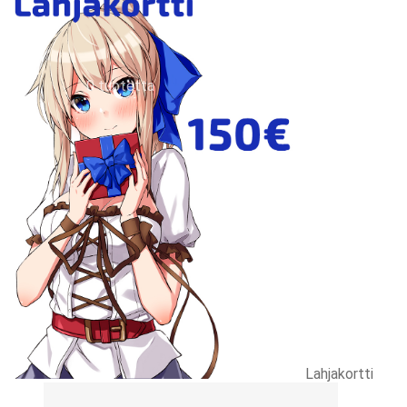
Tilauksen peruminen
Uutiskirje
EN
0,00
€
0 tuotetta
Lahjakortti