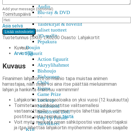
Blu-Ray, DVD, Kirjat
Audio
Add your message (optional).
Blu-ray & DVD
Toimituspäivä
Manga
Taidekirjat & novellit
Asia selvä
Digitaaliset tuotteet
Lahjakortti
Lisää ostoskoriin
3D-mallit
200€
Tuotetunnus (SKU):
LK0200
Osasto:
Lahjakortit
Pepakura
määrä
Doujin
Kuvaus
Arviot (0)
Figuurit
Action figuurit
Kuvaus
Akryylihahmot
Bishoujo
Bishounen
Finanimen lahjakortti on mainio tapa muistaa animen
Chibi
harrastajaa, näin saaja voi aina itse päättää mieluisimman
Figma
lahjan ja hankinta onnistuu varmimmin!
Game Prize
Lahjakortin voimassaoloaika on yksi vuosi (12 kuukautta)
Look up
Toimitetaan sähköpostitse valitsemallesi
Nendoroid
vastaanottajalle – voimme myös lähettää lahjakortin
Nendoroid Doll
postitse, osta toimitus
tästä.
Pop Up Parade
Voit myös merkata oman sähköpostisi vastaanottajaksi
Tarvikkeet
ja itse lähettää lahjakortin myöhemmin edelleen saajalle
K18