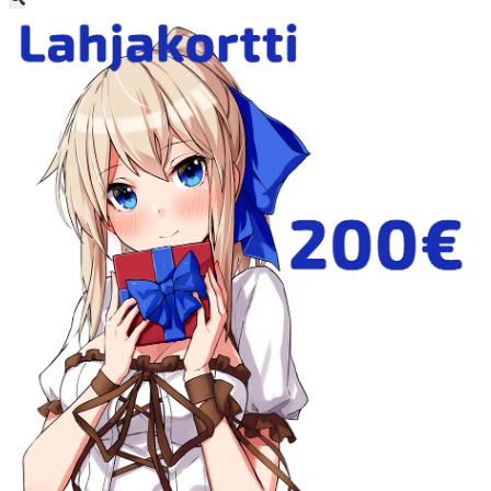
Etusivu
Ajankohtaisia asioita
Verkkokauppa
Mitä lahjaksi animefanille?
Viimeksi saapuneita
Myymälä & Showroom
Resurssit
Figuurien keräily harrastukse …
Tapahtumat
Anime-retket
Huomioitavia asioita
Anohana
Clannad
Elfen Lied
Fate/Stay Night & Fate/Zero
Haruhi Suzumiya
Higurashi
Kimi no Na Wa
Miss Kobayashi’s Dragon Maid
Oreimo
Sanasto
MMD