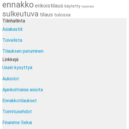
ennakko
erikoistilaus
käytetty
myymala
sulkeutuva
tilaus
tulossa
Tilinhallinta
Asiakastili
Toivelista
Tilauksen peruminen
Linkkejä
Usein kysyttyä
Aukiolot
Ajankohtaisia asioita
Ennakkotilaukset
Toimitusehdot
Finanime Sekai