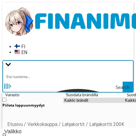
Siirry
Siirry
navigointiin
sisältöön
FI
EN
Search
Varasto
Suodata brändillä
Suod
Piilota loppuunmyydyt
Etusivu
/
Verkkokauppa
/
Lahjakortit
/
Lahjakortti 200€
Valikko
🔍