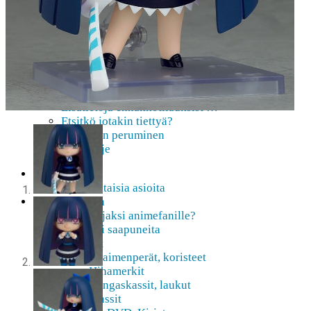
AMV
Akihabara-opas
Shoppailua Akibassa
Pepakura
Mobiilipelaaminen
Ota yhteyttä
Usein Kysyttyä
Lisätietoja ennakkotilauksist …
Etsitkö jotakin tiettyä?
Tilauksen peruminen
Uutiskirje
Etusivu
Ajankohtaisia asioita
Verkkokauppa
Mitä lahjaksi animefanille?
Viimeksi saapuneita
Asusteet
Avaimenperät, koristeet
Hihamerkit
Kangaskassit, laukut
Pinssit