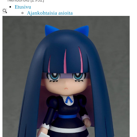
Etusivu
🔍
Ajankohtaisia asioita
Verkkokauppa
Mitä lahjaksi animefanille?
Viimeksi saapuneita
Myymälä & Showroom
Resurssit
Figuurien keräily harrastukse …
Tapahtumat
Anime-retket
Huomioitavia asioita
Anohana
Clannad
Elfen Lied
Fate/Stay Night & Fate/Zero
Haruhi Suzumiya
Higurashi
Kimi no Na Wa
Miss Kobayashi’s Dragon Maid
Oreimo
Sanasto
MMD