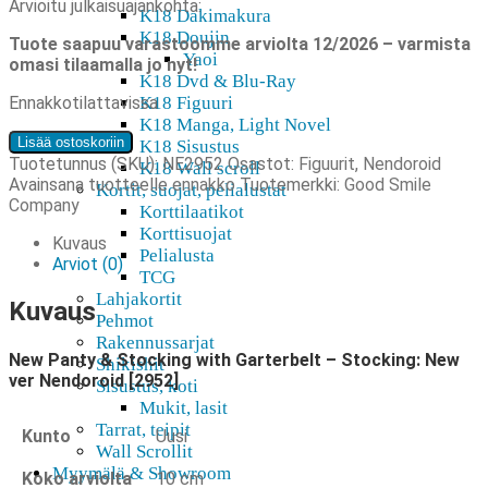
Arvioitu julkaisuajankohta:
K18 Dakimakura
K18 Doujin
Tuote saapuu varastoomme arviolta 12/2026 – varmista
Yaoi
omasi tilaamalla jo nyt!
K18 Dvd & Blu-Ray
Ennakkotilattavissa
K18 Figuuri
K18 Manga, Light Novel
New
Lisää ostoskoriin
K18 Sisustus
Panty
Tuotetunnus (SKU):
NE2952
Osastot:
Figuurit
,
Nendoroid
K18 Wall scroll
&
Avainsana tuotteelle
ennakko
Tuotemerkki:
Good Smile
Kortit, suojat, pelialustat
Stocking
Company
Korttilaatikot
with
Korttisuojat
Garterbelt
Kuvaus
Pelialusta
-
Arviot (0)
TCG
Stocking:
Lahjakortit
New
Kuvaus
Pehmot
ver
Rakennussarjat
Nendoroid
New Panty & Stocking with Garterbelt – Stocking: New
Shikishit
[2952]
ver Nendoroid [2952]
Sisustus, koti
määrä
Mukit, lasit
Tarrat, teipit
Kunto
Uusi
Wall Scrollit
Myymälä & Showroom
Koko arviolta
10 cm