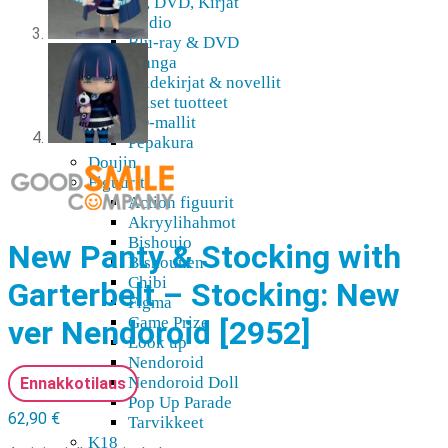
Blu-Ray, DVD, Kirjat
Audio
Blu-ray & DVD
Manga
Taidekirjat & novellit
Digitaaliset tuotteet
3D-mallit
Pepakura
Doujin
Figuurit
Action figuurit
Akryylihahmot
Bishoujo
New Panty & Stocking with
Bishounen
Chibi
Garterbelt – Stocking: New
Figma
Game Prize
ver Nendoroid [2952]
Look up
Nendoroid
Nendoroid Doll
Ennakkotilaus
Pop Up Parade
62,90
€
Tarvikkeet
K18