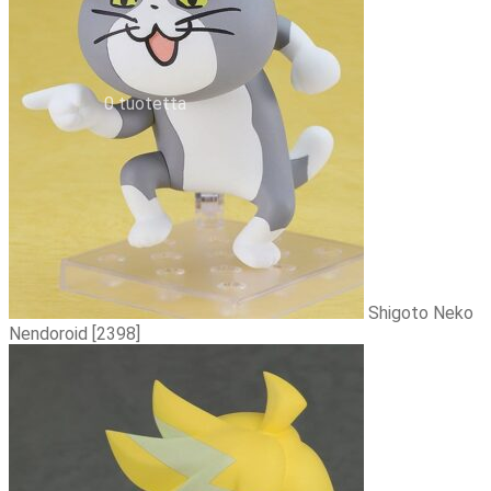
Tilauksen peruminen
Uutiskirje
EN
0,00
€
0 tuotetta
Shigoto Neko
Nendoroid [2398]