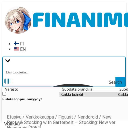
Siirry
Siirry
navigointiin
sisältöön
FI
EN
Search
Varasto
Suodata brändillä
Suod
Piilota loppuunmyydyt
Etusivu
/
Verkkokauppa
/
Figuurit
/
Nendoroid
/
New
Panty & Stocking with Garterbelt – Stocking: New ver
Valikko
Nendoroid [2952]