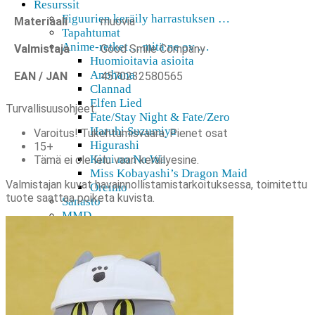
Resurssit
Figuurien keräily harrastuksen …
Materiaali
muovia
Tapahtumat
Anime-retket… mitä ne ov …
Valmistaja
Good Smile Company
Huomioitavia asioita
Anohana
EAN / JAN
4570232580565
Clannad
Elfen Lied
Turvallisuusohjeet:
Fate/Stay Night & Fate/Zero
Haruhi Suzumiya
Varoitus! Tukehtumisvaara. Pienet osat
Higurashi
15+
Kimi no Na Wa
Tämä ei ole lelu vaan keräilyesine.
Miss Kobayashi’s Dragon Maid
Valmistajan kuvat havainnollistamistarkoituksessa, toimitettu
Oreimo
tuote saattaa poiketa kuvista.
Sanasto
MMD
AMV
Akihabara-opas
Shoppailua Akibassa
Ota yhteyttä
Usein Kysyttyä
Lisätietoja ennakkotilauksista …
Eikö etsimääsi löydy valikoima …