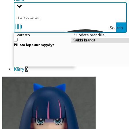
Search
Varasto
Suodata brändillä
Piilota loppuunmyydyt
Kärry
0