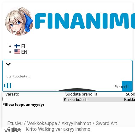
Siirry
Siirry
navigointiin
sisältöön
FI
EN
Search
Varasto
Suodata brändillä
Suod
Piilota loppuunmyydyt
Etusivu
/
Verkkokauppa
/
Akryylihahmot
/
Sword Art
Online – Kirito Walking ver akryylihahmo
Valikko