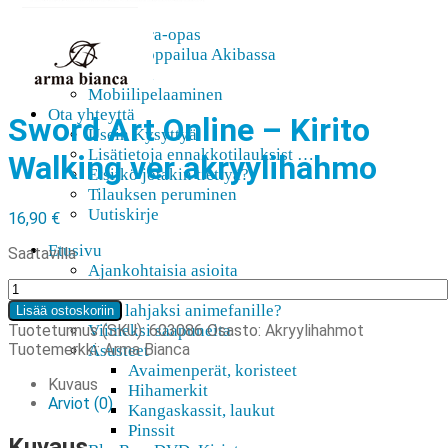
AMV
Akihabara-opas
Shoppailua Akibassa
Pepakura
Mobiilipelaaminen
Ota yhteyttä
Sword Art Online – Kirito
Usein Kysyttyä
Lisätietoja ennakkotilauksist …
Walking ver akryylihahmo
Etsitkö jotakin tiettyä?
Tilauksen peruminen
Uutiskirje
16,90
€
Etusivu
Saatavilla
Ajankohtaisia asioita
Sword
Verkkokauppa
Art
Mitä lahjaksi animefanille?
Lisää ostoskoriin
Online
Tuotetunnus (SKU):
603086
Osasto:
Akryylihahmot
Viimeksi saapuneita
-
Tuotemerkki:
Arma Bianca
Asusteet
Kirito
Avaimenperät, koristeet
Walking
Kuvaus
Hihamerkit
ver
Arviot (0)
Kangaskassit, laukut
akryylihahmo
Pinssit
määrä
Kuvaus