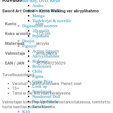
Blu-Ray, DVD, Kirjat
Audio
Blu-ray & DVD
Sword Art Online – Kirito Walking ver akryylihahmo
Manga
Taidekirjat & novellit
Kunto
Uusi
Digitaaliset tuotteet
3D-mallit
Koko arviolta
17,5 cm
Pepakura
Doujin
Materiaali
akryylia
Figuurit
Action figuurit
Valmistaja
arma bianca
Akryylihahmot
Bishoujo
EAN / JAN
4573643256029
Bishounen
Chibi
Turvallisuusohjeet:
Figma
Game Prize
Varoitus! Tukehtumisvaara. Pienet osat
Look up
15+
Nendoroid
Tämä ei ole lelu vaan keräilyesine.
Nendoroid Doll
Pop Up Parade
Valmistajan kuvat havainnollistamistarkoituksessa, toimitettu
Tarvikkeet
tuote saattaa poiketa kuvista.
K18