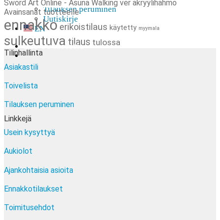
Sword Art Online - Asuna Walking ver akryylihahmo
Tilauksen peruminen
Avainsanat tuotteelle
Uutiskirje
ennakko
erikoistilaus
käytetty
EN
myymala
sulkeutuva
tilaus
tulossa
0,00
€
0 tuotetta
Tilinhallinta
Asiakastili
Toivelista
Tilauksen peruminen
Linkkejä
Usein kysyttyä
Aukiolot
Ajankohtaisia asioita
Ennakkotilaukset
Toimitusehdot