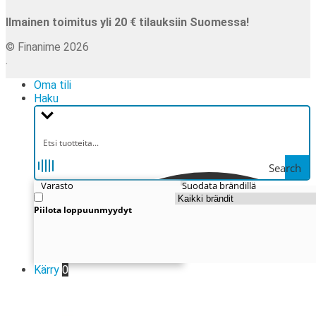
Ilmainen toimitus yli 20 € tilauksiin Suomessa!
© Finanime 2026
.
Oma tili
Haku
Search
Varasto
Suodata brändillä
Piilota loppuunmyydyt
Kärry
0