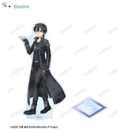
🔍
Etusivu
Ajankohtaisia asioita
Verkkokauppa
Mitä lahjaksi animefanille?
Viimeksi saapuneita
Myymälä & Showroom
Resurssit
Figuurien keräily harrastukse …
Tapahtumat
Anime-retket
Huomioitavia asioita
Anohana
Clannad
Elfen Lied
Fate/Stay Night & Fate/Zero
Haruhi Suzumiya
Higurashi
Kimi no Na Wa
Miss Kobayashi’s Dragon Maid
Oreimo
Sanasto
MMD