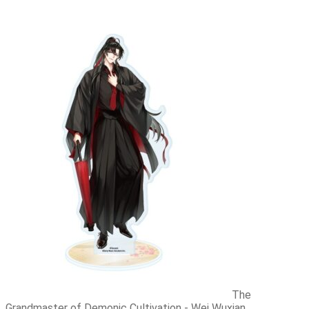
K18 Dakimakura
K18 Doujin
Yaoi
K18 Dvd & Blu-Ray
K18 Figuuri
K18 Manga, Light Novel
K18 Sisustus
K18 Wall scroll
Kortit, suojat, pelialustat
Korttilaatikot
Korttisuojat
Pelialusta
TCG
Lahjakortit
Pehmot
Rakennussarjat
Shikishit
Sisustus, koti
Mukit, lasit
Tarrat, teipit
Wall Scrollit
The
Myymälä & Showroom
Grandmaster of Demonic Cultivation - Wei Wuxian