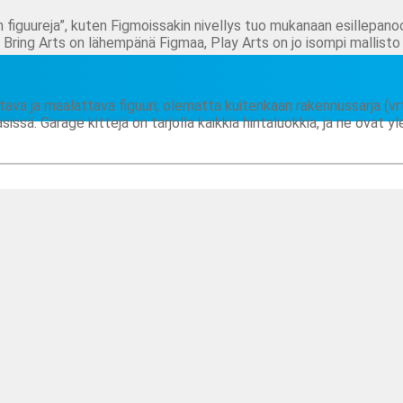
tion figuureja”, kuten Figmoissakin nivellys tuo mukanaan esillep
 Bring Arts on lähempänä Figmaa, Play Arts on jo isompi mallisto
ttava ja maalattava figuuri; olematta kuitenkaan rakennussarja (v
sissä. Garage kittejä on tarjolla kaikkia hintaluokkia, ja ne ovat 