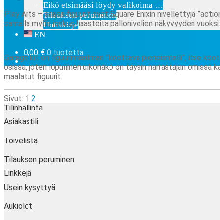
Eikö etsimääsi löydy valikoima …
Play Arts – sarjan figuurit ovat Square Enixin nivellettyjä ”ac
Tilauksen peruminen
samalla myös joskus haasteita pallonivelien näkyvyyden vuoksi.
Uutiskirje
EN
Garage Kit
0,00
€
0 tuotetta
Garage kit on figuurimaailman ”koottava pienoismalli”, itse koo
osissa, joten lopullinen ulkonäkö on täysin harrastajan omissa kä
maalatut figuurit.
Sivut:
1
2
Tilinhallinta
Asiakastili
Toivelista
Tilauksen peruminen
Linkkejä
Usein kysyttyä
Aukiolot