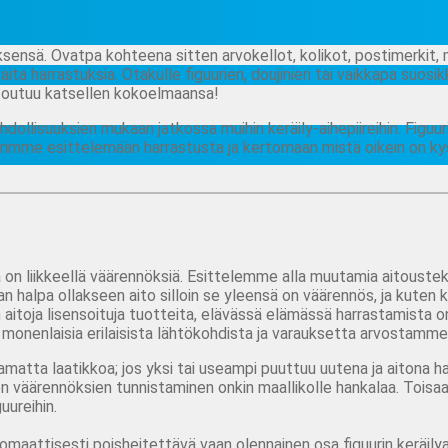
ksensä. Ovatpa kohteena sitten arvokellot, kolikot, postimerkit, m
kaita harrastuksia. Otakulle figuurien, doujinien tai vaikkapa suo
entoutuu katsellen kokoelmaansa!
ollisuuksien mukaan jatkossa muihin keräily-aihepiireihin. Figuu
pyrimme esittelemään harrastusta ja kertomaan mistä oikein on ky
 on liikkeellä väärennöksiä. Esittelemme alla muutamia aitousteki
iian halpa ollakseen aito silloin se yleensä on väärennös, ja kuten
aitoja lisensoituja tuotteita, elävässä elämässä harrastamista o
 monenlaisia erilaisista lähtökohdista ja varauksetta arvostamme s
amatta laatikkoa; jos yksi tai useampi puuttuu uutena ja aitona ha
n väärennöksien tunnistaminen onkin maallikolle hankalaa. Toisaalt
uureihin.
tomaattisesti poisheitettävä vaan olennainen osa figuurin keräilya