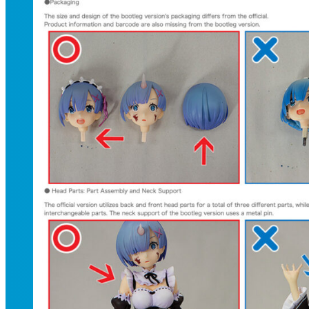
Blu-Ray, DVD, Kirjat
Audio
Blu-ray & DVD
Manga
Taidekirjat & novellit
Digitaaliset tuotteet
3D-mallit
Pepakura
Doujin
Figuurit
Action figuurit
Akryylihahmot
Bishoujo
Bishounen
Chibi
Figma
Game Prize
Look up
Nendoroid
Nendoroid Doll
Pop Up Parade
Tarvikkeet