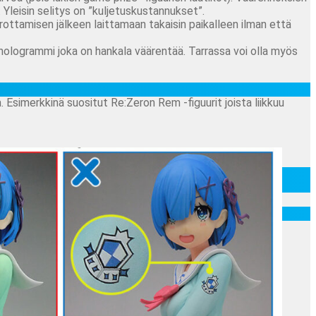
. Yleisin selitys on ”kuljetuskustannukset”.
rottamisen jälkeen laittamaan takaisin paikalleen ilman että
 hologrammi joka on hankala väärentää. Tarrassa voi olla myös
. Esimerkkinä suositut Re:Zeron Rem -figuurit joista liikkuu