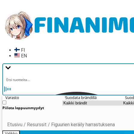
Siirry
Siirry
navigointiin
sisältöön
FI
EN
Varasto
Suodata brändillä
Suod
Piilota loppuunmyydyt
Etusivu
/
Resurssit
/
Figuurien keräily harrastuksena
Valikko