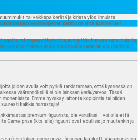
uumimukit tai vaikkapa kerätä ja kirjata ylös linnuista
sikkihahmostaan avaimenperien keräily on yhtä luonnollinen
rit saattavat nopeasti katsottuna näyttää kuvissa samanlaisilta,
se, tämä voi hieman avata harrastusta varsinkin aloittamista
jöitä joiden avulla voit pyrkiä tarkistamaan, että kyseessä on
 kaikessa väärennöksillä ei ole lainkaan
keräily
arvoa. Tässä
n monenlaista. Emme hyväksy laitonta kopiointia tai niiden
uuresti kaikkia harrastajia!
nkkimastasi premium-figuurista, ole varuillasi – voi olla että
a Game-prize (kts. alla) figuurit ovat edullisia jo muutenkin ja
rvoa (pois lukien game prize -figuurien laatikot). Väärennöksien