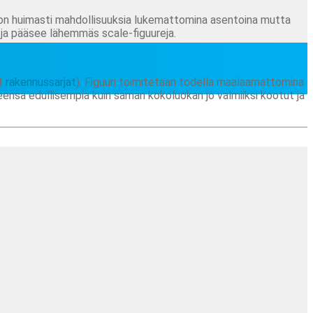
anoon huimasti mahdollisuuksia lukemattomina asentoina mutta
 ja pääsee lähemmäs scale-figuureja.
rt
rakennussarjat
). Figuuri toimitetaan todella maalaamattomina
yleensä edullisempia kuin saman kokoluokan jo valmiiksi kootut ja