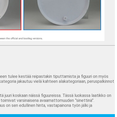
een tulee kestää reipastakin tiputtamista ja figuuri on myös
ategoria jakautuu vielä kahteen alakategoriaan, peruspalkinnot
tä juuri koskaan näissä figuureissa. Tässä luokassa laatikko on
ka toimivat varsinaisena avaamattomuuden ”sinettinä”.
uus on sen edullinen hinta, vastapainona työn jälki ja