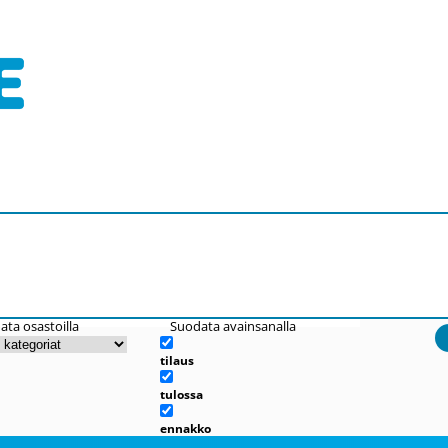
ata osastoilla
Suodata avainsanalla
tilaus
tulossa
ennakko