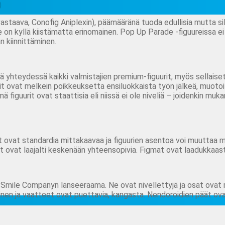
)
taava, Conofig Aniplexin), päämääränä tuoda edullisia mutta silti
on kyllä kiistämättä erinomainen. Pop Up Parade -figuureissa ei o
n kiinnittäminen.
hteydessä kaikki valmistajien premium-figuurit, myös sellaiset 
urit ovat melkein poikkeuksetta ensiluokkaista työn jälkeä, muoto
Nämä figuurit ovat staattisia eli niissä ei ole niveliä – joidenkin m
at standardia mittakaavaa ja figuurien asentoa voi muuttaa mon
sat ovat laajalti keskenään yhteensopivia. Figmat ovat laadukkaast
 Smile Companyn lanseeraama. Ne ovat nivellettyjä ja osat ovat 
nen ja vaatteet ovat puettavia, kangasta. Nendoroidien päät ova