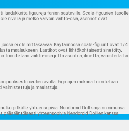
 laadukkaita figuureja fanien saataville. Scale-figuurien tasolle
le niveliä ja melko varvoin vaihto-osia, asennot ovat
joissa ei ole mittakaavaa. Käytännössä scale-figuurit ovat 1/4
ilusta maalaukseen. Laatikot ovat lähtökohtaisesti sinetöity,
ukana toimitetaan vaihto-osia jotta asentoa, ilmettä, varusteita tai
ipuolisesti nivelien avulla. Figmojen mukana toimitetaan
i valmistettuja ja maalattuja.
melko pitkälle yhteensopivia. Nendoroid Doll sarja on nimensä
t pääsääntöisesti yhteensopivia Nendoroid Dollien kanssa.