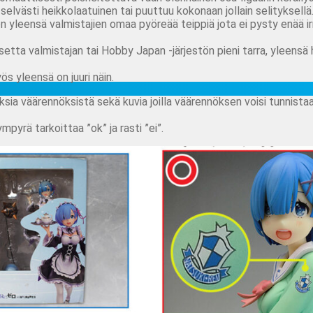
n selvästi heikkolaatuinen tai puuttuu kokonaan jollain selityksellä
 yleensä valmistajien omaa pyöreää teippiä jota ei pysty enää ir
setta valmistajan tai Hobby Japan -järjestön pieni tarra, yleensä
ös yleensä on juuri näin.
ksia väärennöksistä sekä kuvia joilla väärennöksen voisi tunnistaa
yrä tarkoittaa ”ok” ja rasti ”ei”.