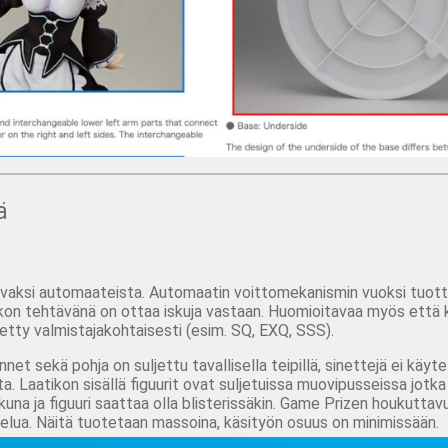
ä
ttavaksi automaateista. Automaatin voittomekanismin vuoksi tuott
on tehtävänä on ottaa iskuja vastaan. Huomioitavaa myös että k
imetty valmistajakohtaisesti (esim. SQ, EXQ, SSS).
et sekä pohja on suljettu tavallisella teipillä, sinettejä ei käyte
ta. Laatikon sisällä figuurit ovat suljetuissa muovipusseissa jot
ikkuna ja figuuri saattaa olla blisterissäkin. Game Prizen houkuttav
telua. Näitä tuotetaan massoina, käsityön osuus on minimissään.