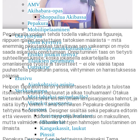
AMV
Akihabara-opas
Shoppailua Akibassa
Pepakura
Mobiilipelaaminen
Pepakuralla voidaan tehdä todella vaikuttavia figuureja,
Ota yhteyttä
riippuen malliin asetettujen taitoksien määrästä – mitä
Usein Kysyttyä
enemmän pikkutarkkaa taiteltavaa sen vaikeampi on myös
Lisätietoja ennakkotilauksist …
saada askartelu onnistumaan. Onnistuminen taas on tietysti
Etsitkö jotakin tiettyä?
suhteellinen käsite, koska jokaisella askartelijalla on
Tilauksen peruminen
omanlaisensa työote ja tavoitteet – ei ole väärää tapaa
Uutiskirje
puuhastella pepakuran parissa, viihtyminen on harrastuksessa
pääasia.
Etusivu
Ajankohtaisia asioita
Helpoin tapa aloittaa on yksinkertaisesti ladata ja tulostaa
Verkkokauppa
itselleen mieluisat sapluunat ja alkaa touhuamaan! Otakua
Mitä lahjaksi animefanille?
tietenkin kiinnostavat eniten omien lempisarjojensa hahmot, ja
Viimeksi saapuneita
näitä löytyy eniten Tama Softwaren Pepakura-designerilla
Asusteet
tehtyinä tiedostoina. Designer sisältää sekä pepakura editorin
Avaimenperät, koristeet
että viewerin. Editorin täysi ohjelmalisenssi on maksullinen,
Hihamerkit
mutta valmiiden editorilla tehtyjen hahmojen tulostaminen on
ilmaista.
Kangaskassit, laukut
Pinssit
Pepakura Designer 6 on ladattavissa ilmaiseksi Tama