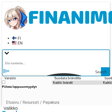
Siirry
Siirry
navigointiin
sisältöön
FI
EN
Search
Varasto
Suodata brändillä
Suod
Piilota loppuunmyydyt
Etusivu
/
Resurssit
/
Pepakura
Valikko