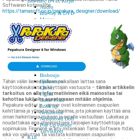
Blu-Ray, DVD, Kirjat
Softwaren kotisivuilta:
Audio
https://tamasoft.co.jp/pepakura_designer/download/
Blu-ray & DVD
Manga
Taidekirjat & novellit
Digitaaliset tuotteet
3D-mallit
Pepakura
Doujin
Figuurit
Action figuurit
Akryylihahmot
Bishoujo
Tähän väliin lienee jälleen paikallaan laittaa sana
Bishounen
käyttöoikeuksista ja käyttäjän vastuusta –
tämän artikkelin
Chibi
tarkoitus on olla informatiivinen eikä mainostaa tai
Figma
kehottaa lukijoita asentamaan mitään ohjelmia.
Game Prize
Pepakura-editor ja -viewer ovat kolmannen osapuolen
Look up
kehittämiä ja ylläpitämiä ohjelmia, jota jokainen käyttää aina
Nendoroid
oman harkintansa mukaan ja omalla vastuullaan. Lukekaa ja
Nendoroid Doll
noudattakaa aina ohjelmistojen tarjoajien käyttöehtoja ja
Pop Up Parade
sopimuksia. Finanime ei liity mitenkään Tama Software ltd:iin,
Tarvikkeet
eikä voi vaikuttaa tai vastata kolmansien osapuolien
K18