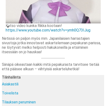
Tilauksen peruminen
Uutiskirje
EN
0,00
€
0 tuotetta
Katso video kuinka Rikka kootaan!
https://www.youtube.com/watch?v=ymh0Q73IJug
Netissä on paljon myös mm. Japanilaisien harrastajien
sivustoja jotka innostavat askartelemaan pepakuran parissa,
ne löytyvät melko helposti hakukoneilla ja etsiminen
itsessään on jo hauskaa!
Siinäpä oikeastaan kaikki mitä pepakurasta tarvitsee tietää
että pääsee alkuun – viihtyisiä askarteluhetkiä!
Tilinhallinta
Asiakastili
Toivelista
Tilauksen peruminen