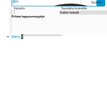
Search
Varasto
Suodata brändillä
Piilota loppuunmyydyt
Kärry
0