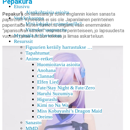
Pepakura
Etusivu
Ajankohtaisia asioita
Pepakura
on lainasana ja tulee englannin kielen sanasta
Verkkokauppa
papercraft
. Kyseessä ei siis ole Japanilainen perinteinen
Mitä lahjaksi animefanille?
paperitaide kuten tunnettu origami, vaan enemmänkin
Viimeksi saapuneita
”japanisoivan säteen” osumasta perinteiseen, jo lapsuudesta
Myymälä & Showroom
vuosien takaa tuttuun leikkaa ja liimaa askarteluun.
Resurssit
Figuurien keräily harrastukse …
Tapahtumat
Anime-retket
Huomioitavia asioita
Anohana
Clannad
Elfen Lied
Fate/Stay Night & Fate/Zero
Haruhi Suzumiya
Higurashi
Kimi no Na Wa
Miss Kobayashi’s Dragon Maid
Oreimo
Sanasto
MMD