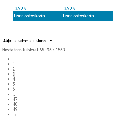
Apocalypse
Manga vol 5
13,90
€
13,90
€
Manga vol 7
Lisää ostoskoriin
Lisää ostoskoriin
Sorted
Näytetään tulokset 65–96 / 1563
by
←
latest
1
2
3
4
5
6
...
47
48
49
→