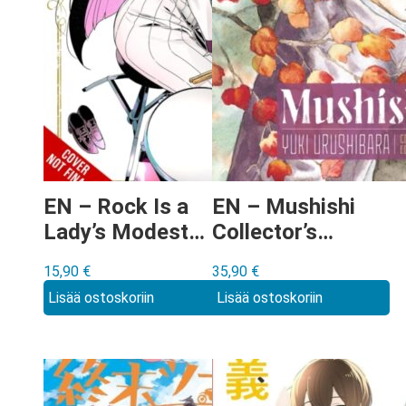
EN – Rock Is a
EN – Mushishi
Lady’s Modesty
Collector’s
Manga vol 2
Edition Manga
15,90
€
35,90
€
vol 2
Lisää ostoskoriin
Lisää ostoskoriin