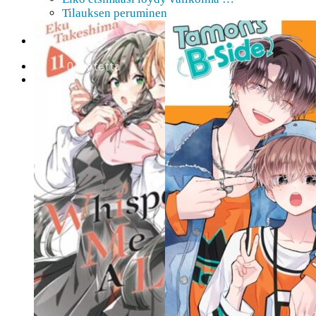
Tilauksen peruminen
Uutiskirje
EN
0,00
€
0 tuotetta