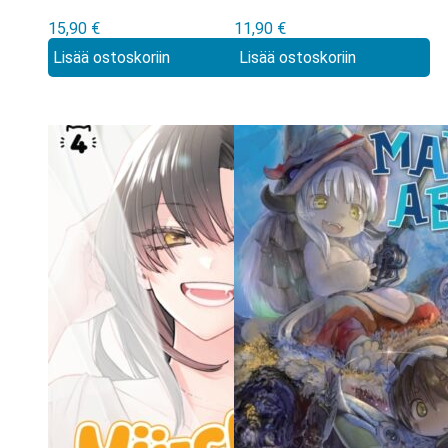
be Your Lover!
10
15,90
€
11,90
€
Unless… Manga
Lisää ostoskoriin
Lisää ostoskoriin
vol 8