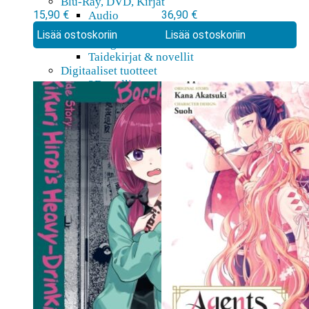
Edition Manga
Blu-Ray, DVD, Kirjat
15,90
€
36,90
€
Audio
vol 1
Blu-ray & DVD
Lisää ostoskoriin
Lisää ostoskoriin
Manga
Taidekirjat & novellit
Digitaaliset tuotteet
3D-mallit
Pepakura
Doujin
Figuurit
Action figuurit
Akryylihahmot
Bishoujo
Bishounen
Chibi
Figma
Game Prize
Look up
Nendoroid
Nendoroid Doll
Pop Up Parade
Tarvikkeet
K18