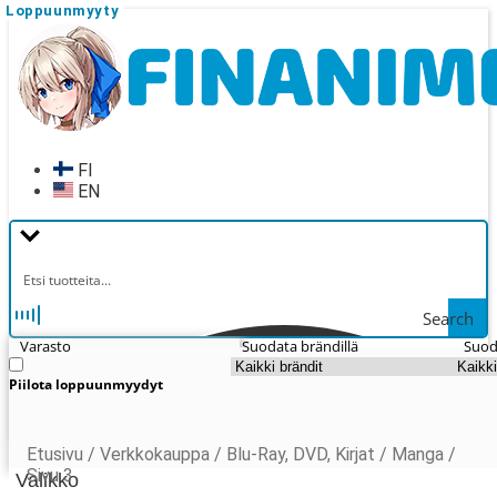
Loppuunmyyty
Loppuunmyyty
Loppuunmyyty
Siirry
Siirry
navigointiin
sisältöön
FI
EN
Search
Varasto
Suodata brändillä
Suod
Piilota loppuunmyydyt
Etusivu
/
Verkkokauppa
/
Blu-Ray, DVD, Kirjat
/
Manga
/
Sivu 3
Valikko