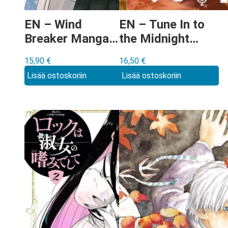
EN – Wind
EN – Tune In to
Breaker Manga
the Midnight
vol 21
Heart Manga vol
15,90
€
16,50
€
7
Lisää ostoskoriin
Lisää ostoskoriin