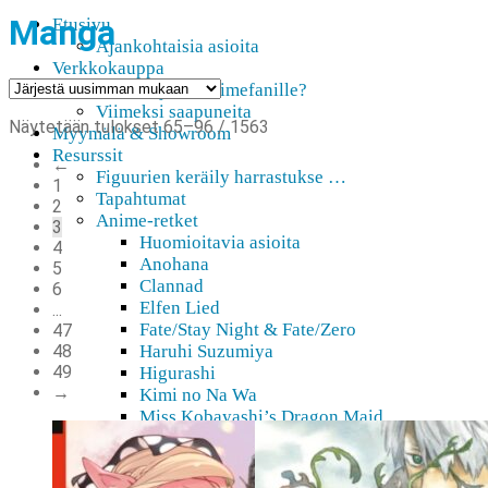
Manga
Etusivu
Ajankohtaisia asioita
Verkkokauppa
Mitä lahjaksi animefanille?
Viimeksi saapuneita
Sorted
Näytetään tulokset 65–96 / 1563
Myymälä & Showroom
by
Resurssit
←
latest
Figuurien keräily harrastukse …
1
Tapahtumat
2
Anime-retket
3
Huomioitavia asioita
4
Anohana
5
Clannad
6
Elfen Lied
...
Fate/Stay Night & Fate/Zero
47
48
Haruhi Suzumiya
49
Higurashi
→
Kimi no Na Wa
Miss Kobayashi’s Dragon Maid
Oreimo
Sanasto
MMD