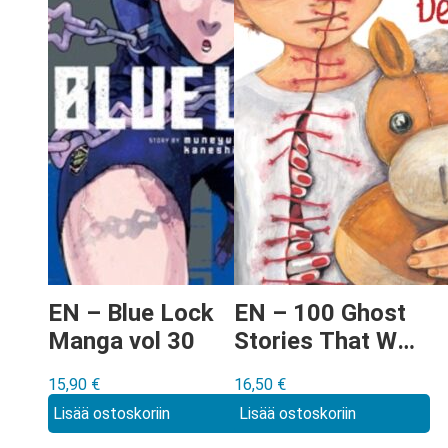
EN – Blue Lock
EN – 100 Ghost
Manga vol 30
Stories That Will
Lead to My Own
15,90
€
16,50
€
Death Manga vol
Lisää ostoskoriin
Lisää ostoskoriin
5