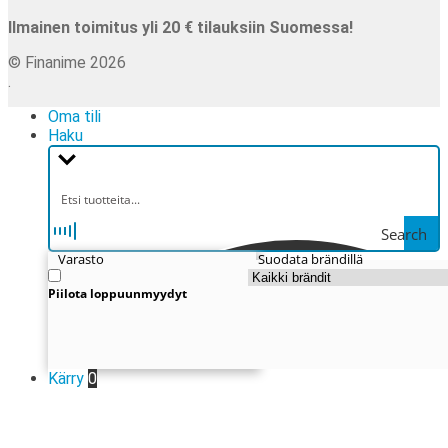
Ilmainen toimitus yli 20 € tilauksiin Suomessa!
© Finanime 2026
.
Oma tili
Haku
Search
Varasto
Suodata brändillä
Piilota loppuunmyydyt
Kärry
0