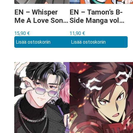
EN – Whisper
EN – Tamon’s B-
Me A Love Song
Side Manga vol
Manga vol 11
9
15,90
€
11,90
€
Lisää ostoskoriin
Lisää ostoskoriin