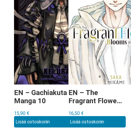
EN – Gachiakuta
EN – The
Manga 10
Fragrant Flower
Blooms With
15,90
€
16,50
€
Dignity Manga
Lisää ostoskoriin
Lisää ostoskoriin
vol 9