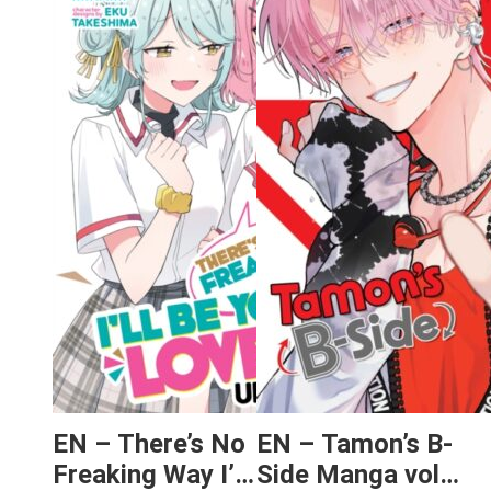
EN – There’s No
EN – Tamon’s B-
Freaking Way I’ll
Side Manga vol