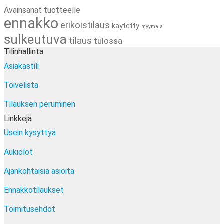
Avainsanat tuotteelle
ennakko
erikoistilaus
käytetty
myymala
sulkeutuva
tilaus
tulossa
Tilinhallinta
Asiakastili
Toivelista
Tilauksen peruminen
Linkkejä
Usein kysyttyä
Aukiolot
Ajankohtaisia asioita
Ennakkotilaukset
Toimitusehdot