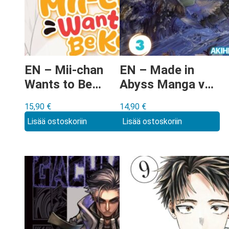
EN – Mii-chan
EN – Made in
Wants to Be
Abyss Manga vol
Kept Manga vol
3
15,90
€
14,90
€
4
Lisää ostoskoriin
Lisää ostoskoriin