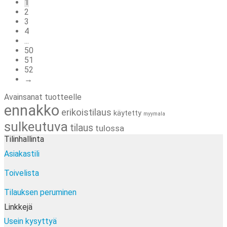
1
latest
2
3
4
...
50
51
52
→
Avainsanat tuotteelle
ennakko
erikoistilaus
käytetty
myymala
sulkeutuva
tilaus
tulossa
Tilinhallinta
Asiakastili
Toivelista
Tilauksen peruminen
Linkkejä
Usein kysyttyä