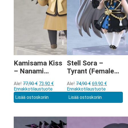
Kamisama Kiss
Stell Sora –
– Nanami
Tyrant (Female)
Momozono
Nendoroid
Alkuperäinen
Nykyinen
Alkuperäinen
Nykyinen
Ale!
77,90
€
73,90
€
Ale!
74,90
€
69,90
€
Nendoroid
[3108]
hinta
hinta
hinta
hinta
Ennakkotilaustuote
Ennakkotilaustuote
[2784]
oli:
on:
oli:
on:
Lisää ostoskoriin
Lisää ostoskoriin
77,90 €.
73,90 €.
74,90 €.
69,90 €.