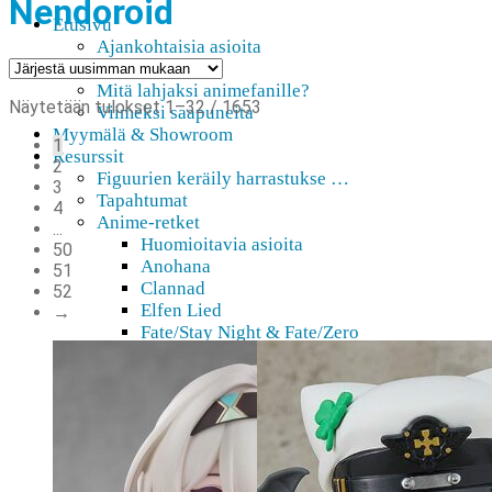
Nendoroid
Etusivu
Ajankohtaisia asioita
Verkkokauppa
Mitä lahjaksi animefanille?
Sorted
Näytetään tulokset 1–32 / 1653
Viimeksi saapuneita
by
Myymälä & Showroom
1
latest
Resurssit
2
Figuurien keräily harrastukse …
3
Tapahtumat
4
Anime-retket
...
Huomioitavia asioita
50
Anohana
51
Clannad
52
Elfen Lied
→
Fate/Stay Night & Fate/Zero
Haruhi Suzumiya
Higurashi
Kimi no Na Wa
Miss Kobayashi’s Dragon Maid
Oreimo
Sanasto
MMD