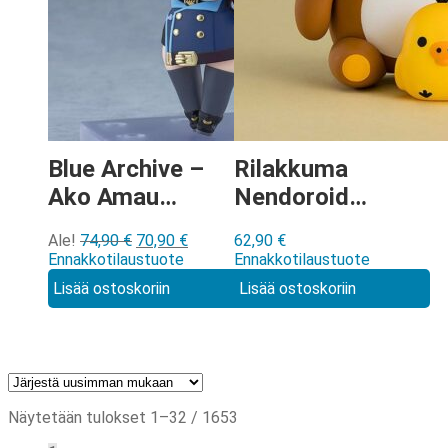
Blue Archive –
Rilakkuma
Ako Amau
Nendoroid
Nendoroid
[1947]
Alkuperäinen
Nykyinen
Ale!
74,90
€
70,90
€
62,90
€
[3092]
hinta
hinta
Ennakkotilaustuote
Ennakkotilaustuote
oli:
on:
Lisää ostoskoriin
Lisää ostoskoriin
74,90 €.
70,90 €.
Sorted
Näytetään tulokset 1–32 / 1653
by