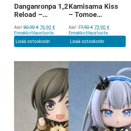
Danganronpa 1,2
Kamisama Kiss
Reload –
– Tomoe
Celestia
Nendoroid
Alkuperäinen
Nykyinen
Alkuperäinen
Nykyinen
Ale!
80,90
€
76,90
€
Ale!
77,90
€
73,90
€
Ludenberg
[2443]
hinta
hinta
hinta
hinta
Ennakkotilaustuote
Ennakkotilaustuote
Nendoroid
oli:
on:
oli:
on:
Lisää ostoskoriin
Lisää ostoskoriin
80,90 €.
76,90 €.
77,90 €.
73,90 €.
[3112]