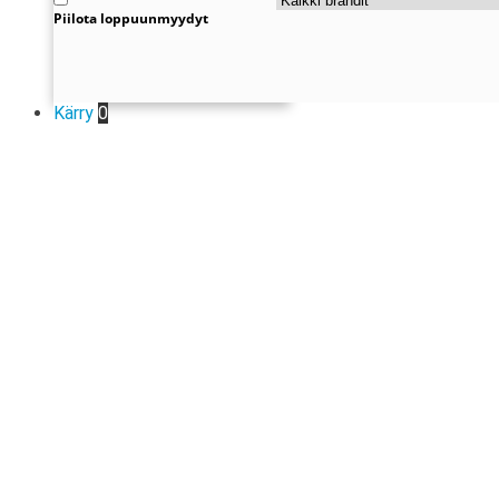
Piilota loppuunmyydyt
Kärry
0