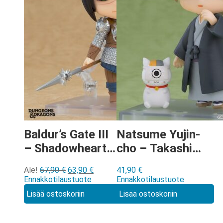
Baldur’s Gate III
Natsume Yujin-
– Shadowheart
cho – Takashi
Nendoroid
Natsume &
Alkuperäinen
Nykyinen
Ale!
67,90
€
63,90
€
41,90
€
[3098]
Nyanko Sensei:
hinta
hinta
Ennakkotilaustuote
Ennakkotilaustuote
Ceremonial Ver
oli:
on:
Lisää ostoskoriin
Lisää ostoskoriin
67,90 €.
63,90 €.
Nendoroid
[Basic] [3082]