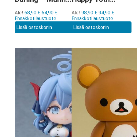
Kitagawa: Winter
Birthday ver
Alkuperäinen
Nykyinen
Alkuperäinen
Nykyinen
Ale!
68,90
€
64,90
€
Ale!
98,90
€
94,90
€
Uniform ver
Nendoroid
hinta
hinta
hinta
hinta
Ennakkotilaustuote
Ennakkotilaustuote
Nendoroid
[2222]
oli:
on:
oli:
on:
Lisää ostoskoriin
Lisää ostoskoriin
68,90 €.
64,90 €.
98,90 €.
94,90 €.
[3095]