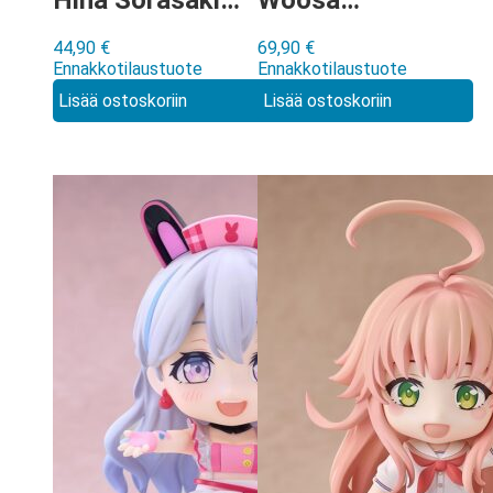
Hina Sorasaki
Woosa
(Dress)
Nendoroid
44,90
€
69,90
€
Nendoroid
[3118]
Ennakkotilaustuote
Ennakkotilaustuote
[Basic] [3110]
Lisää ostoskoriin
Lisää ostoskoriin