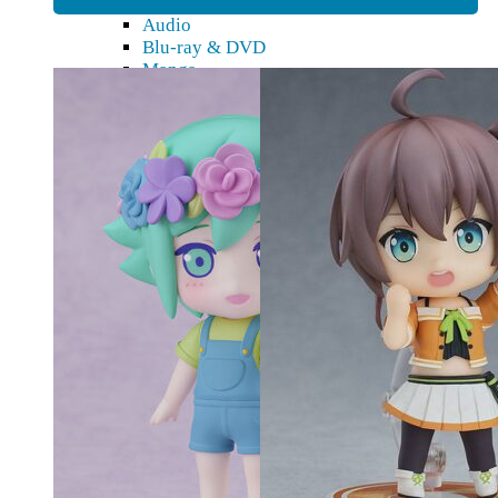
87,90 €.
82,90 €.
90,90 €.
86,90 €.
Blu-Ray, DVD, Kirjat
Audio
Blu-ray & DVD
Manga
Taidekirjat & novellit
Digitaaliset tuotteet
3D-mallit
Pepakura
Doujin
Figuurit
Action figuurit
Akryylihahmot
Bishoujo
Bishounen
Chibi
Figma
Game Prize
Look up
Nendoroid
Nendoroid Doll
Pop Up Parade
Tarvikkeet
K18