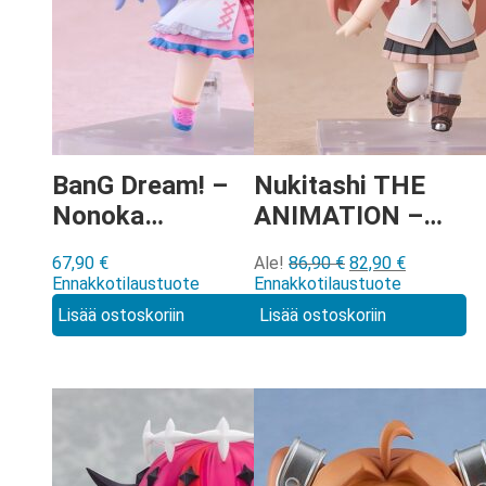
BanG Dream! –
Nukitashi THE
Nonoka
ANIMATION –
Miyanaga
Hinami Watarai
Alkuperäinen
Nykyinen
67,90
€
Ale!
86,90
€
82,90
€
Nendoroid
Nendoroid
hinta
hinta
Ennakkotilaustuote
Ennakkotilaustuote
[3103]
[3032]
oli:
on:
Lisää ostoskoriin
Lisää ostoskoriin
86,90 €.
82,90 €.