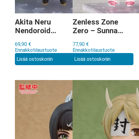
Akita Neru
Zenless Zone
Nendoroid
Zero – Sunna
[3106]
Nendoroid
69,90
€
77,90
€
[3102]
Ennakkotilaustuote
Ennakkotilaustuote
Lisää ostoskoriin
Lisää ostoskoriin