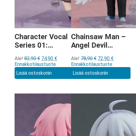
Character Vocal
Chainsaw Man –
Series 01:
Angel Devil
Hatsune Miku
Nendoroid
Alkuperäinen
Nykyinen
Alkuperäinen
Nykyinen
Ale!
82,90
€
74,90
€
Ale!
78,90
€
72,90
€
Monitoring ver
[3115]
hinta
hinta
hinta
hinta
Ennakkotilaustuote
Ennakkotilaustuote
Nendoroid
oli:
on:
oli:
on:
Lisää ostoskoriin
Lisää ostoskoriin
82,90 €.
74,90 €.
78,90 €.
72,90 €.
[3109]