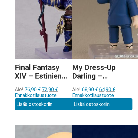
Final Fantasy
My Dress-Up
XIV – Estinien
Darling –
Nendoroid
Wakana Gojo
Alkuperäinen
Nykyinen
Alkuperäinen
Nykyinen
Ale!
76,90
€
72,90
€
Ale!
68,90
€
64,90
€
[3096]
Nendoroid
hinta
hinta
hinta
hinta
Ennakkotilaustuote
Ennakkotilaustuote
[2434]
oli:
on:
oli:
on:
Lisää ostoskoriin
Lisää ostoskoriin
76,90 €.
72,90 €.
68,90 €.
64,90 €.