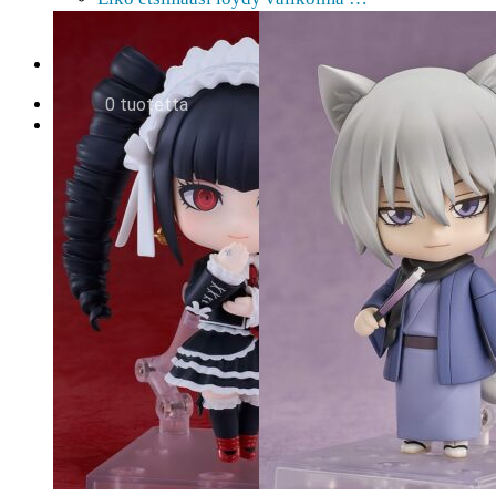
Tilauksen peruminen
Uutiskirje
EN
0,00
€
0 tuotetta