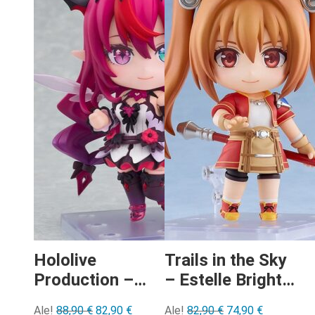
Hololive
Trails in the Sky
Production –
– Estelle Bright:
IRyS Nendoroid
The 1st ver
Alkuperäinen
Nykyinen
Alkuperäinen
Nykyinen
Ale!
88,90
€
82,90
€
Ale!
82,90
€
74,90
€