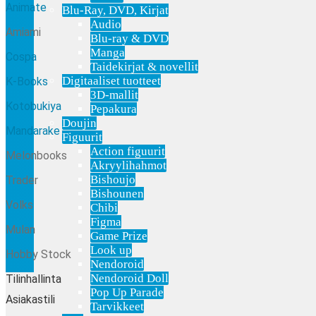
Animate
Blu-Ray, DVD, Kirjat
Audio
Amiami
Blu-ray & DVD
Manga
Cospa
Taidekirjat & novellit
Digitaaliset tuotteet
K
-Books
3D-mallit
Kotobukiya
Pepakura
Doujin
Mandarake
Figuurit
Action figuurit
Melonbooks
Akryylihahmot
Bishoujo
Trader
Bishounen
Volks
Chibi
Figma
Mulan
Game Prize
Look up
Hobby Stock
Nendoroid
Nendoroid Doll
Tilinhallinta
Pop Up Parade
Asiakastili
Tarvikkeet