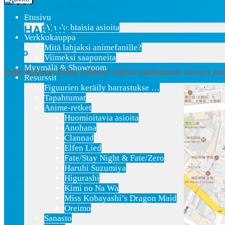
Shoppailua Akibassa
Etusivu
Ajankohtaisia asioita
AKIHABARA
Verkkokauppa
Mitä lahjaksi animefanille?
Tokio
Viimeksi saapuneita
Myymälä & Showroom
Legendaarinen Akiba, jokaisen otakun matkakohde numero yks
Resurssit
Figuurien keräily harrastukse …
Tapahtumat
Anime-retket
Huomioitavia asioita
Anohana
Clannad
Elfen Lied
Fate/Stay Night & Fate/Zero
Haruhi Suzumiya
Higurashi
Kimi no Na Wa
Miss Kobayashi’s Dragon Maid
Oreimo
Sanasto