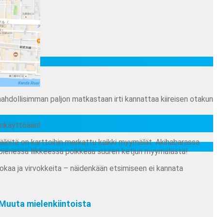
mahdollisimman paljon matkastaan irti kannattaa kiireisen otakun
jankäyttöään!
älöitä on karttoihin merkattu kaikki myymälät. Akihabarassa
a pienessä liikkeessä poikkeaa suuren ketjun myymälästä!
uokaa ja virvokkeita – näidenkään etsimiseen ei kannata
Muuta mielenkiintoista