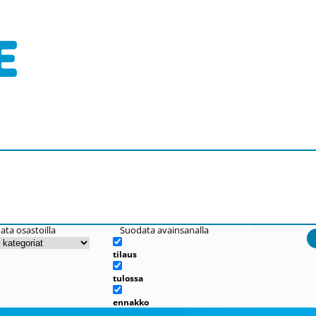
ata osastoilla
Suodata avainsanalla
tilaus
tulossa
ennakko