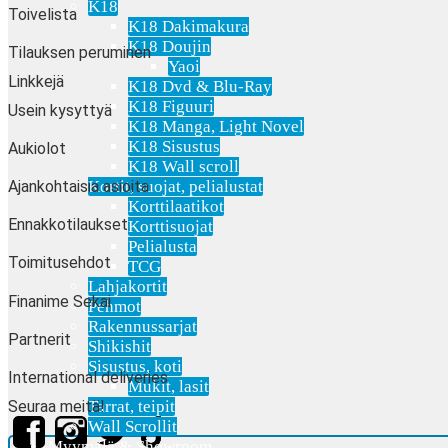
K18
Toivelista
K18 Dakimakura
K18 Doujin
Tilauksen peruminen
Yaoi
Linkkejä
K18 Dvd & Blu-Ray
K18 Figuuri
Usein kysyttyä
K18 Manga, Light Novel
K18 Sisustus
Aukiolot
K18 Wall scroll
Ajankohtaisia asioita
Kortit, suojat, pelialustat
Korttilaatikot
Ennakkotilaukset
Korttisuojat
Pelialusta
Toimitusehdot
TCG
Lahjakortit
Finanime Sekai
Pehmot
Rakennussarjat
Partnerit
Shikishit
Sisustus, koti
International deliveries
Mukit, lasit
Seuraa meitä!
Tarrat, teipit
Wall Scrollit
Myymälä & Showroom