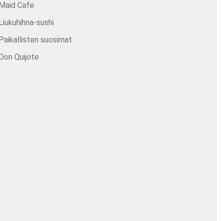
Maid Cafe
Liukuhihna-sushi
Paikallisten suosimat
Don Quijote