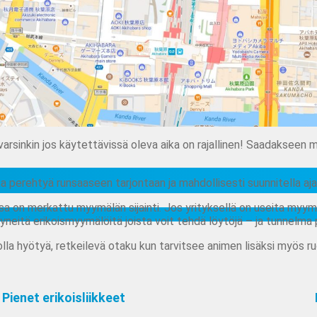
varsinkin jos käytettävissä oleva aika on rajallinen! Saadakseen 
lta perehtyä runsaaseen tarjontaan ja mahdollisesti suunnitella a
sa on merkattu myymälän sijainti. Jos yrityksellä on useita myym
yneitä erikoismyymälöitä joista voit tehdä löytöjä – ja tunnelm
olla hyötyä, retkeilevä otaku kun tarvitsee animen lisäksi myös r
Pienet erikoisliikkeet