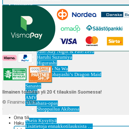
Resurssit
Figuurien keräily harrastuksen …
Tapahtumat
Anime-retket… mitä ne ov …
Huomioitavia asioita
Anohana
Clannad
Elfen Lied
Fate/Stay Night & Fate/Zero
Haruhi Suzumiya
Higurashi
Kimi no Na Wa
Miss Kobayashi’s Dragon Maid
Oreimo
Sanasto
MMD
Ilmainen toimitus yli 20 € tilauksiin Suomessa!
AMV
© Finanime 2026
Akihabara-opas
.
Shoppailua Akibassa
Ota yhteyttä
Oma tili
Usein Kysyttyä
Haku
Lisätietoja ennakkotilauksista …