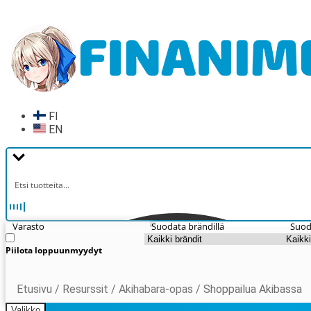
Siirry
Siirry
navigointiin
sisältöön
FI
EN
Varasto
Suodata brändillä
Suod
Piilota loppuunmyydyt
Etusivu
/
Resurssit
/
Akihabara-opas
/
Shoppailua Akibassa
Valikko