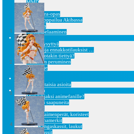
MMD
AMV
Akihabara-opas
Shoppailua Akibassa
Pepakura
Mobiilipelaaminen
Ota yhteyttä
Usein Kysyttyä
Lisätietoja ennakkotilauksist …
Etsitkö jotakin tiettyä?
Tilauksen peruminen
Uutiskirje
Etusivu
Ajankohtaisia asioita
Verkkokauppa
Mitä lahjaksi animefanille?
Viimeksi saapuneita
Asusteet
Avaimenperät, koristeet
Hihamerkit
Kangaskassit, laukut
Pinssit