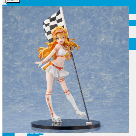
🔍
Etusivu
Ajankohtaisia asioita
Verkkokauppa
Mitä lahjaksi animefanille?
Viimeksi saapuneita
Myymälä & Showroom
Resurssit
Figuurien keräily harrastukse …
Tapahtumat
Anime-retket
Huomioitavia asioita
Anohana
Clannad
Elfen Lied
Fate/Stay Night & Fate/Zero
Haruhi Suzumiya
Higurashi
Kimi no Na Wa
Miss Kobayashi’s Dragon Maid
Oreimo
Sanasto