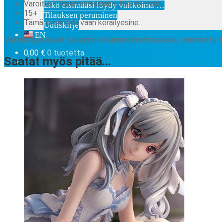
Varoitus! Tukehtumisvaara. Pienet osat
Eikö etsimääsi löydy valikoima …
15+
Tilauksen peruminen
Tämä ei ole lelu vaan keräilyesine.
Uutiskirje
EN
Valmistajan kuvat havainnollistamistarkoituksessa, toimitettu 
0,00
€
0 tuotetta
Saatat myös pitää...