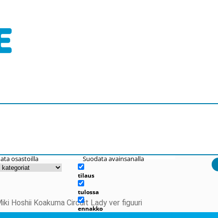
ata osastoilla
Suodata avainsanalla
tilaus
tulossa
iki Hoshii Koakuma Circuit Lady ver figuuri
ennakko