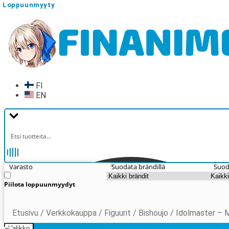
Loppuunmyyty
Siirry
Siirry
navigointiin
sisältöön
FI
EN
Varasto
Suodata brändillä
Suod
Piilota loppuunmyydyt
Etusivu
/
Verkkokauppa
/
Figuurit
/
Bishoujo
/
Idolmaster – M
Valikko