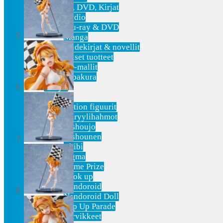
Blu-Ray, DVD, Kirjat
Audio
Blu-ray & DVD
Manga
Taidekirjat & novellit
Digitaaliset tuotteet
3D-mallit
Pepakura
Doujin
Figuurit
Action figuurit
Akryylihahmot
Bishoujo
Bishounen
Chibi
Figma
Game Prize
Look up
Nendoroid
Nendoroid Doll
Pop Up Parade
Tarvikkeet