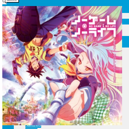
🔍
Etusivu
Ajankohtaisia asioita
Verkkokauppa
Mitä lahjaksi animefanille?
Viimeksi saapuneita
Myymälä & Showroom
Resurssit
Figuurien keräily harrastukse …
Tapahtumat
Anime-retket
Huomioitavia asioita
Anohana
Clannad
Elfen Lied
Fate/Stay Night & Fate/Zero
Haruhi Suzumiya
Higurashi
Kimi no Na Wa
Miss Kobayashi’s Dragon Maid
Oreimo
Sanasto