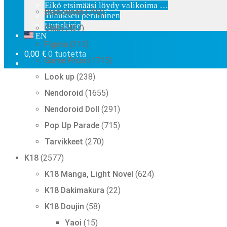
tuotetta
Eikö etsimääsi löydy valikoima …
792
Bishounen
792
Tilauksen peruminen
tuotetta
437
Uutiskirje
Chibi
437
tuotetta
EN
213
Figma
213
tuotetta
0,00
€
0 tuotetta
1715
Game Prize
1715
tuotetta
238
Look up
238
tuotetta
1655
Nendoroid
1655
tuotetta
291
Nendoroid Doll
291
tuotetta
715
Pop Up Parade
715
tuotetta
270
Tarvikkeet
270
tuotetta
2577
K18
2577
tuotetta
624
K18 Manga, Light Novel
624
tuotetta
22
K18 Dakimakura
22
tuotetta
58
K18 Doujin
58
tuotetta
15
Yaoi
15