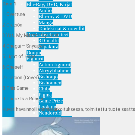
Disc 1
Blu-Ray, DVD, Kirjat
Audio
1 Overture
Blu-ray & DVD
Manga
2 Oración
Taidekirjat & novellit
Digitaaliset tuotteet
3 Yes, My Master My Lord
3D-mallit
4 Onegai – Snyaiper
Pepakura
Doujin
5 Light of Hope
Figuurit
Action figuurit
6 Oneself
Akryylihahmot
Bishoujo
7 Oración (Cover)
Bishounen
8 This Game
Chibi
Figma
9 There Is a Reason
Game Prize
Look up
Kuvat havainnollistamistarkoituksessa, toimitettu tuote saatta
Nendoroid
Nendoroid Doll
Pop Up Parade
Tarvikkeet