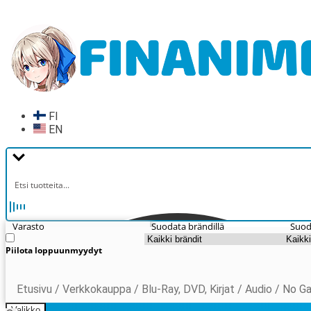
Siirry
Siirry
navigointiin
sisältöön
FI
EN
Varasto
Suodata brändillä
Suod
Piilota loppuunmyydyt
Etusivu
/
Verkkokauppa
/
Blu-Ray, DVD, Kirjat
/
Audio
/
No Ga
Valikko