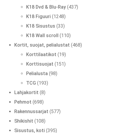
tuotetta
437
K18 Dvd & Blu-Ray
437
tuotetta
1248
K18 Figuuri
1248
tuotetta
33
K18 Sisustus
33
tuotetta
110
K18 Wall scroll
110
tuotetta
468
Kortit, suojat, pelialustat
468
tuotetta
19
Korttilaatikot
19
tuotetta
151
Korttisuojat
151
tuotetta
98
Pelialusta
98
tuotetta
193
TCG
193
tuotetta
8
Lahjakortit
8
tuotetta
698
Pehmot
698
tuotetta
577
Rakennussarjat
577
tuotetta
108
Shikishit
108
tuotetta
395
Sisustus, koti
395