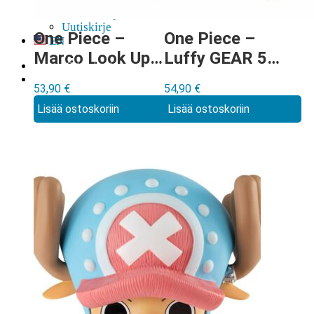
Tilauksen peruminen
Uutiskirje
One Piece –
One Piece –
EN
Marco Look Up
Luffy GEAR 5
0,00
€
0 tuotetta
figuuri
Look Up figuuri
53,90
€
54,90
€
Lisää ostoskoriin
Lisää ostoskoriin