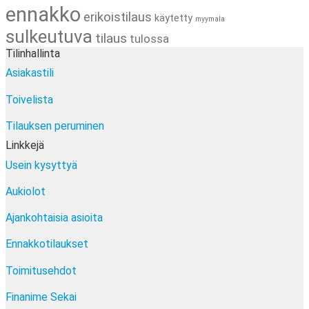
ennakko
erikoistilaus
käytetty
myymala
sulkeutuva
tilaus
tulossa
Tilinhallinta
Asiakastili
Toivelista
Tilauksen peruminen
Linkkejä
Usein kysyttyä
Aukiolot
Ajankohtaisia asioita
Ennakkotilaukset
Toimitusehdot
Finanime Sekai