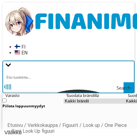
Siirry
Siirry
navigointiin
sisältöön
FI
EN
Search
Varasto
Suodata brändillä
Suod
Piilota loppuunmyydyt
Etusivu
/
Verkkokauppa
/
Figuurit
/
Look up
/
One Piece
– Sanji Look Up figuuri
Valikko