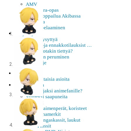
AMV
Akihabara-opas
Shoppailua Akibassa
Pepakura
Mobiilipelaaminen
Ota yhteyttä
Usein Kysyttyä
Lisätietoja ennakkotilauksist …
Etsitkö jotakin tiettyä?
Tilauksen peruminen
Uutiskirje
Etusivu
Ajankohtaisia asioita
Verkkokauppa
Mitä lahjaksi animefanille?
Viimeksi saapuneita
Asusteet
Avaimenperät, koristeet
Hihamerkit
Kangaskassit, laukut
Pinssit