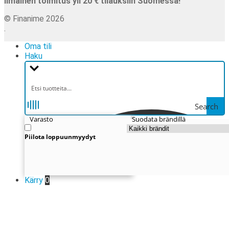
Ilmainen toimitus yli 20 € tilauksiin Suomessa!
© Finanime 2026
.
Oma tili
Haku
Search
Varasto
Suodata brändillä
Piilota loppuunmyydyt
Kärry
0