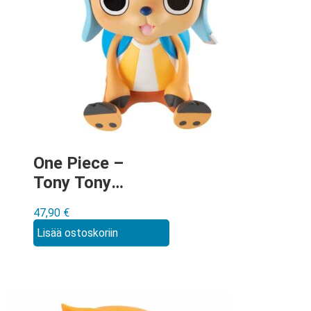
One Piece –
Tony Tony
Chopper Look Up
47,90
€
figuuri
Lisää ostoskoriin