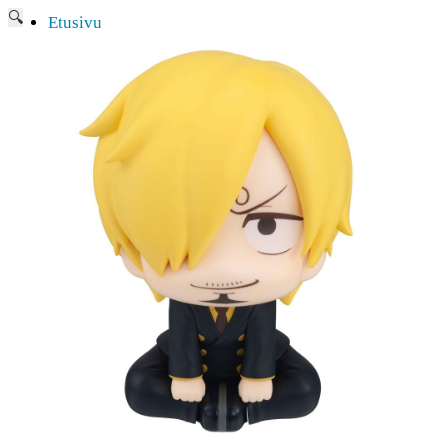
🔍
Etusivu
Ajankohtaisia asioita
Verkkokauppa
Mitä lahjaksi animefanille?
Viimeksi saapuneita
Myymälä & Showroom
Resurssit
Figuurien keräily harrastukse …
Tapahtumat
Anime-retket
Huomioitavia asioita
Anohana
Clannad
Elfen Lied
Fate/Stay Night & Fate/Zero
Haruhi Suzumiya
Higurashi
Kimi no Na Wa
Miss Kobayashi’s Dragon Maid
Oreimo
Sanasto
MMD