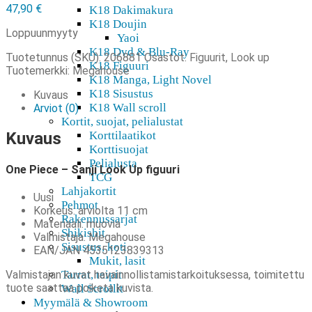
47,90
€
K18 Dakimakura
K18 Doujin
Loppuunmyyty
Yaoi
K18 Dvd & Blu-Ray
Tuotetunnus (SKU):
206881
Osastot:
Figuurit
,
Look up
K18 Figuuri
Tuotemerkki:
Megahouse
K18 Manga, Light Novel
K18 Sisustus
Kuvaus
K18 Wall scroll
Arviot (0)
Kortit, suojat, pelialustat
Kuvaus
Korttilaatikot
Korttisuojat
Pelialusta
One Piece – Sanji Look Up figuuri
TCG
Lahjakortit
Uusi
Pehmot
Korkeus: arviolta 11 cm
Rakennussarjat
Materiaali: muovia
Shikishit
Valmistaja: Megahouse
Sisustus, koti
EAN/JAN 4535123839313
Mukit, lasit
Valmistajan kuvat havainnollistamistarkoituksessa, toimitettu
Tarrat, teipit
tuote saattaa poiketa kuvista.
Wall Scrollit
Myymälä & Showroom