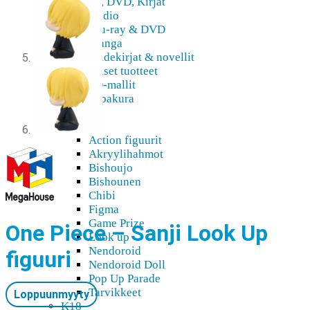
Blu-Ray, DVD, Kirjat
Audio
Blu-ray & DVD
Manga
Taidekirjat & novellit
Digitaaliset tuotteet
3D-mallit
Pepakura
Doujin
Figuurit
Action figuurit
Akryylihahmot
Bishoujo
Bishounen
Chibi
Figma
Game Prize
One Piece – Sanji Look Up
Look up
Nendoroid
figuuri
Nendoroid Doll
Pop Up Parade
Tarvikkeet
Loppuunmyyty
K18